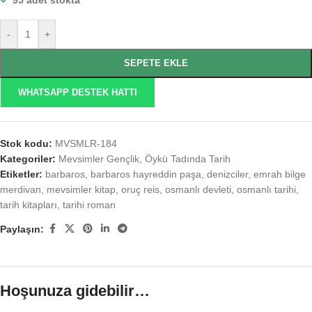
95 adet stokta
-
+
SEPETE EKLE
WHATSAPP DESTEK HATTI
Stok kodu:
MVSMLR-184
Kategoriler:
Mevsimler Gençlik
,
Öykü Tadında Tarih
Etiketler:
barbaros
,
barbaros hayreddin paşa
,
denizciler
,
emrah bilge
merdivan
,
mevsimler kitap
,
oruç reis
,
osmanlı devleti
,
osmanlı tarihi
,
tarih kitapları
,
tarihi roman
Paylaşın:
Hoşunuza gidebilir…