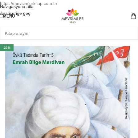
https://mevsimlerkitap.com.tr/
Navigasyona atla
Ana içeriğe geç
MENÜ
-33%