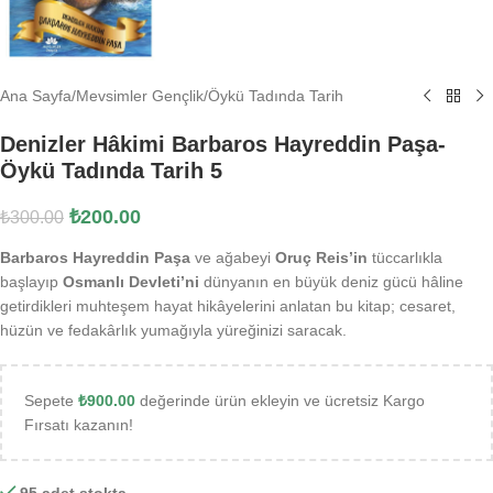
Ana Sayfa
/
Mevsimler Gençlik
/
Öykü Tadında Tarih
Denizler Hâkimi Barbaros Hayreddin Paşa-
Öykü Tadında Tarih 5
₺
200.00
₺
300.00
Barbaros Hayreddin Paşa
ve ağabeyi
Oruç Reis’in
tüccarlıkla
başlayıp
Osmanlı Devleti’ni
dünyanın en büyük deniz gücü hâline
getirdikleri muhteşem hayat hikâyelerini anlatan bu kitap; cesaret,
hüzün ve fedakârlık yumağıyla yüreğinizi saracak.
Sepete
₺
900.00
değerinde ürün ekleyin ve ücretsiz Kargo
Fırsatı kazanın!