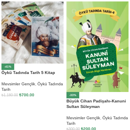
-41%
Öykü Tadında Tarih 5 Kitap
Mevsimler Gençlik
,
Öykü Tadında
Tarih
₺
700.00
₺
1,180.00
-33%
Büyük Cihan Padişahı-Kanuni
SEPETE EKLE
Sultan Süleyman
Mevsimler Gençlik
,
Öykü Tadında
Tarih
₺
200.00
₺
300.00