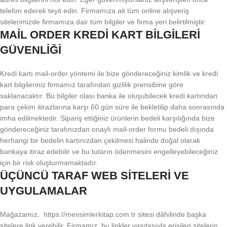
telefon ederek teyit edin. Firmamıza ait tüm online alışveriş
sitelerimizde firmamıza dair tüm bilgiler ve firma yeri belirtilmiştir.
MAİL ORDER KREDİ KART BİLGİLERİ
GÜVENLİĞİ
Kredi kartı mail-order yöntemi ile bize göndereceğiniz kimlik ve kredi
kart bilgileriniz firmamız tarafından gizlilik prensibine göre
saklanacaktır. Bu bilgiler olası banka ile oluşubilecek kredi kartından
para çekim itirazlarına karşı 60 gün süre ile bekletilip daha sonrasında
imha edilmektedir. Sipariş ettiğiniz ürünlerin bedeli karşılığında bize
göndereceğiniz tarafınızdan onaylı mail-order formu bedeli dışında
herhangi bir bedelin kartınızdan çekilmesi halinde doğal olarak
bankaya itiraz edebilir ve bu tutarın ödenmesini engelleyebileceğiniz
için bir risk oluşturmamaktadır.
ÜÇÜNCÜ TARAF WEB SİTELERİ VE
UYGULAMALAR
Mağazamız, https://mevsimlerkitap.com.tr sitesi dâhilinde başka
sitelere link verebilir. Firmamız, bu linkler vasıtasıyla erişilen sitelerin