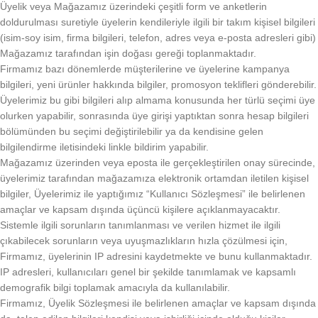
Üyelik veya Mağazamız üzerindeki çeşitli form ve anketlerin
doldurulması suretiyle üyelerin kendileriyle ilgili bir takım kişisel bilgileri
(isim-soy isim, firma bilgileri, telefon, adres veya e-posta adresleri gibi)
Mağazamız tarafından işin doğası gereği toplanmaktadır.
Firmamız bazı dönemlerde müşterilerine ve üyelerine kampanya
bilgileri, yeni ürünler hakkında bilgiler, promosyon teklifleri gönderebilir.
Üyelerimiz bu gibi bilgileri alıp almama konusunda her türlü seçimi üye
olurken yapabilir, sonrasında üye girişi yaptıktan sonra hesap bilgileri
bölümünden bu seçimi değiştirilebilir ya da kendisine gelen
bilgilendirme iletisindeki linkle bildirim yapabilir.
Mağazamız üzerinden veya eposta ile gerçekleştirilen onay sürecinde,
üyelerimiz tarafından mağazamıza elektronik ortamdan iletilen kişisel
bilgiler, Üyelerimiz ile yaptığımız “Kullanıcı Sözleşmesi” ile belirlenen
amaçlar ve kapsam dışında üçüncü kişilere açıklanmayacaktır.
Sistemle ilgili sorunların tanımlanması ve verilen hizmet ile ilgili
çıkabilecek sorunların veya uyuşmazlıkların hızla çözülmesi için,
Firmamız, üyelerinin IP adresini kaydetmekte ve bunu kullanmaktadır.
IP adresleri, kullanıcıları genel bir şekilde tanımlamak ve kapsamlı
demografik bilgi toplamak amacıyla da kullanılabilir.
Firmamız, Üyelik Sözleşmesi ile belirlenen amaçlar ve kapsam dışında