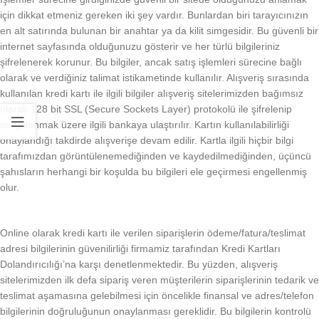
için dikkat etmeniz gereken iki şey vardır. Bunlardan biri tarayıcınızın
en alt satırında bulunan bir anahtar ya da kilit simgesidir. Bu güvenli bir
internet sayfasında olduğunuzu gösterir ve her türlü bilgileriniz
şifrelenerek korunur. Bu bilgiler, ancak satış işlemleri sürecine bağlı
olarak ve verdiğiniz talimat istikametinde kullanılır. Alışveriş sırasında
kullanılan kredi kartı ile ilgili bilgiler alışveriş sitelerimizden bağımsız
olarak 128 bit SSL (Secure Sockets Layer) protokolü ile şifrelenip
sorgulanmak üzere ilgili bankaya ulaştırılır. Kartın kullanılabilirliği
onaylandığı takdirde alışverişe devam edilir. Kartla ilgili hiçbir bilgi
tarafımızdan görüntülenemediğinden ve kaydedilmediğinden, üçüncü
şahısların herhangi bir koşulda bu bilgileri ele geçirmesi engellenmiş
olur.
Online olarak kredi kartı ile verilen siparişlerin ödeme/fatura/teslimat
adresi bilgilerinin güvenilirliği firmamiz tarafından Kredi Kartları
Dolandırıcılığı’na karşı denetlenmektedir. Bu yüzden, alışveriş
sitelerimizden ilk defa sipariş veren müşterilerin siparişlerinin tedarik ve
teslimat aşamasına gelebilmesi için öncelikle finansal ve adres/telefon
bilgilerinin doğruluğunun onaylanması gereklidir. Bu bilgilerin kontrolü