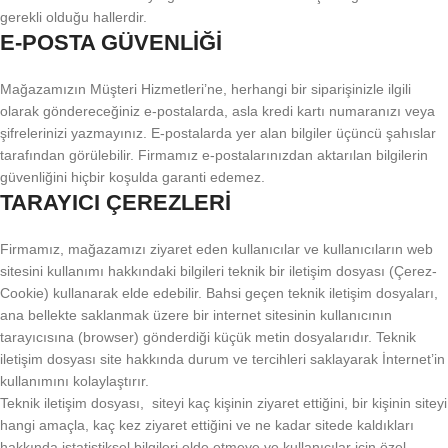
gerekli olduğu hallerdir.
E-POSTA GÜVENLİĞİ
Mağazamızın Müşteri Hizmetleri’ne, herhangi bir siparişinizle ilgili
olarak göndereceğiniz e-postalarda, asla kredi kartı numaranızı veya
şifrelerinizi yazmayınız. E-postalarda yer alan bilgiler üçüncü şahıslar
tarafından görülebilir. Firmamız e-postalarınızdan aktarılan bilgilerin
güvenliğini hiçbir koşulda garanti edemez.
TARAYICI ÇEREZLERİ
Firmamız, mağazamızı ziyaret eden kullanıcılar ve kullanıcıların web
sitesini kullanımı hakkındaki bilgileri teknik bir iletişim dosyası (Çerez-
Cookie) kullanarak elde edebilir. Bahsi geçen teknik iletişim dosyaları,
ana bellekte saklanmak üzere bir internet sitesinin kullanıcının
tarayıcısına (browser) gönderdiği küçük metin dosyalarıdır. Teknik
iletişim dosyası site hakkında durum ve tercihleri saklayarak İnternet’in
kullanımını kolaylaştırır.
Teknik iletişim dosyası, siteyi kaç kişinin ziyaret ettiğini, bir kişinin siteyi
hangi amaçla, kaç kez ziyaret ettiğini ve ne kadar sitede kaldıkları
hakkında istatistiksel bilgileri elde etmeye ve kullanıcılar için özel