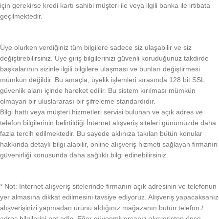
için gerekirse kredi kartı sahibi müşteri ile veya ilgili banka ile irtibata
geçilmektedir.
Üye olurken verdiğiniz tüm bilgilere sadece siz ulaşabilir ve siz
değiştirebilirsiniz. Üye giriş bilgilerinizi güvenli koruduğunuz takdirde
başkalarının sizinle ilgili bilgilere ulaşması ve bunları değiştirmesi
mümkün değildir. Bu amaçla, üyelik işlemleri sırasında 128 bit SSL
güvenlik alanı içinde hareket edilir. Bu sistem kırılması mümkün
olmayan bir uluslararası bir şifreleme standardıdır.
Bilgi hattı veya müşteri hizmetleri servisi bulunan ve açık adres ve
telefon bilgilerinin belirtildiği İnternet alışveriş siteleri günümüzde daha
fazla tercih edilmektedir. Bu sayede aklınıza takılan bütün konular
hakkında detaylı bilgi alabilir, online alışveriş hizmeti sağlayan firmanın
güvenirliği konusunda daha sağlıklı bilgi edinebilirsiniz.
* Not: İnternet alışveriş sitelerinde firmanın açık adresinin ve telefonun
yer almasına dikkat edilmesini tavsiye ediyoruz. Alışveriş yapacaksanız
alışverişinizi yapmadan ürünü aldığınız mağazanın bütün telefon /
adres bilgilerini not edin. Eğer güvenmiyorsanız alışverişten önce