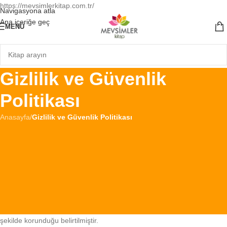
https://mevsimlerkitap.com.tr/
Navigasyona atla
Ana içeriğe geç
MENÜ
Gizlilik ve Güvenlik
Politikası
Anasayfa
/
Gizlilik ve Güvenlik Politikası
GİZLİLİK VE GÜVENLİK POLİTİKASI
Mağazamızda verilen tüm servisler Balabanağa Mh. Büyük Reşitpaşa
Cd. Yümni iş Merkezi 16-B/48 Fatih-İSTANBUL adresinde kayıtlı
MEVSİMLER KİTAP YAYINCILIK DAĞITIM İLETİŞİM HİZMETLERİ
SAN. VE TİC.LTD.ŞTİ. firmamıza aittir ve firmamız tarafından işletilir.
Firmamız, çeşitli amaçlarla kişisel veriler toplayabilir. Aşağıda, toplanan
kişisel verilerin nasıl ve ne şekilde toplandığı, bu verilerin nasıl ve ne
şekilde korunduğu belirtilmiştir.