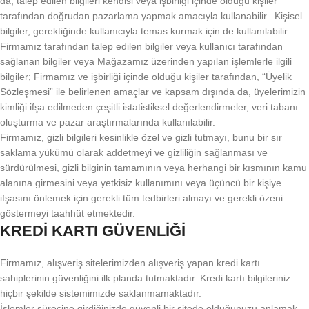
da, talep edilen bilgileri kendisi veya işbirliği içinde olduğu kişiler
tarafından doğrudan pazarlama yapmak amacıyla kullanabilir. Kişisel
bilgiler, gerektiğinde kullanıcıyla temas kurmak için de kullanılabilir.
Firmamız tarafından talep edilen bilgiler veya kullanıcı tarafından
sağlanan bilgiler veya Mağazamız üzerinden yapılan işlemlerle ilgili
bilgiler; Firmamız ve işbirliği içinde olduğu kişiler tarafından, “Üyelik
Sözleşmesi” ile belirlenen amaçlar ve kapsam dışında da, üyelerimizin
kimliği ifşa edilmeden çeşitli istatistiksel değerlendirmeler, veri tabanı
oluşturma ve pazar araştırmalarında kullanılabilir.
Firmamız, gizli bilgileri kesinlikle özel ve gizli tutmayı, bunu bir sır
saklama yükümü olarak addetmeyi ve gizliliğin sağlanması ve
sürdürülmesi, gizli bilginin tamamının veya herhangi bir kısmının kamu
alanına girmesini veya yetkisiz kullanımını veya üçüncü bir kişiye
ifşasını önlemek için gerekli tüm tedbirleri almayı ve gerekli özeni
göstermeyi taahhüt etmektedir.
KREDİ KARTI GÜVENLİĞİ
Firmamız, alışveriş sitelerimizden alışveriş yapan kredi kartı
sahiplerinin güvenliğini ilk planda tutmaktadır. Kredi kartı bilgileriniz
hiçbir şekilde sistemimizde saklanmamaktadır.
İşlemler sürecine girdiğinizde güvenli bir sitede olduğunuzu anlamak