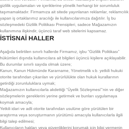
gizlilik uygulamaları ve içeriklerine yönelik herhangi bir sorumluluk
taşımamaktadır. Firmamıza ait sitede yayınlanan reklamlar, reklamcılık
yapan iş ortaklarımız aracılığı ile kullanıcılarımıza dağıtılır. İş bu
sözleşmedeki Gizlilik Politikası Prensipleri, sadece Mağazamızın
kullanımına ilişkindir, üçüncü taraf web sitelerini kapsamaz.
İSTİSNAİ HALLER
Aşağıda belirtilen sınırlı hallerde Firmamız, işbu “Gizlilik Politikası”
hükümleri dışında kullanıcılara ait bilgileri üçüncü kişilere açıklayabilir.
Bu durumlar sınırlı sayıda olmak üzere;
Kanun, Kanun Hükmünde Kararname, Yönetmelik v.b. yetkili hukuki
otorite tarafından çıkarılan ve yürürlülükte olan hukuk kurallarının
getirdiği zorunluluklara uymak;
Mağazamızın kullanıcılarla akdettiği “Üyelik Sözleşmesi”‘nin ve diğer
sözleşmelerin gereklerini yerine getirmek ve bunları uygulamaya
koymak amacıyla;
Yetkili idari ve adli otorite tarafından usulüne göre yürütülen bir
araştırma veya soruşturmanın yürütümü amacıyla kullanıcılarla ilgili
bilgi talep edilmesi;
Kullanıcıların hakları veya güvenliklerini korumak için bilgi vermenin