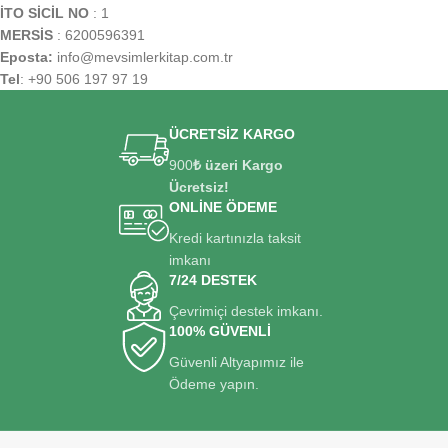
İTO SİCİL NO
: 1
MERSİS
: 6200596391
Eposta:
info@mevsimlerkitap.com.tr
Tel
: +90 506 197 97 19
ÜCRETSİZ KARGO
900
₺ üzeri Kargo
Ücretsiz!
ONLİNE ÖDEME
Kredi kartınızla taksit
imkanı
7/24 DESTEK
Çevrimiçi destek imkanı.
100% GÜVENLİ
Güvenli Altyapımız ile
Ödeme yapın.