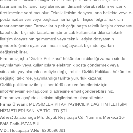
tasarlanmış kullanıcı sayfalarından dinamik olarak reklam ve içerik
üretilmesine yardımcı olur. Teknik iletişim dosyası, ana bellekte veya e-
postanızdan veri veya başkaca herhangi bir kişisel bilgi almak için
tasarlanmamıştır. Tarayıcıların pek çoğu başta teknik iletişim dosyasını
kabul eder biçimde tasarlanmıştır ancak kullanıcılar dilerse teknik
iletişim dosyasının gelmemesi veya teknik iletişim dosyasının
gönderildiğinde uyarı verilmesini sağlayacak biçimde ayarları
değiştirebilirler.
Firmamız, işbu “Gizlilik Politikası” hükümlerini dilediği zaman sitede
yayınlamak veya kullanıcılara elektronik posta göndermek veya
sitesinde yayınlamak suretiyle değiştirebilir. Gizlilik Politikası hükümleri
değiştiği takdirde, yayınlandığı tarihte yürürlük kazanır.
Gizlilik politikamız ile ilgili her türlü soru ve önerileriniz için
info@mevsimlerkitap.com.tr adresine email gönderebilirsiniz.
Firmamıza aşağıdaki iletişim bilgilerinden ulaşabilirsiniz.
Firma Ünvanı
: MEVSİMLER KİTAP YAYINCILIK DAĞITIM İLETİŞİM
HİZMETLERİ SAN. VE TİC.LTD.ŞTİ.
Adres:
Balabanağa Mh. Büyük Reşitpaşa Cd. Yümni iş Merkezi 16-
B/48 Fatih-İSTANBUL
V.D.
: Hocapaşa
V.No
: 6200596391