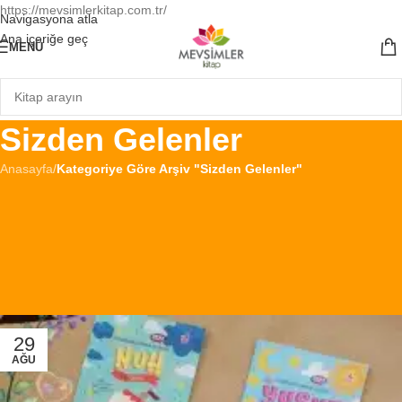
https://mevsimlerkitap.com.tr/
Navigasyona atla
Ana içeriğe geç
MENÜ
Sizden Gelenler
Anasayfa
/
Kategoriye Göre Arşiv "Sizden Gelenler"
Bu bölümde, değerli okurlarımızın kitaplarımız hakkındaki yorumlarını,
görüşlerini ve geri bildirimlerini bulabilirsiniz. Burada, okurlarımızın
deneyimlerini paylaştığı samimi yazılar ve öneriler yer alıyor. Siz de
düşüncelerinizi bizimle paylaşarak, bu büyüyen topluluğun bir parçası
olabilirsiniz. Okurlarımızdan gelen her yorum, bizim için büyük bir
değer taşıyor ve kitap sevgisini birlikte büyütmemize katkı sağlıyor!
29
AĞU