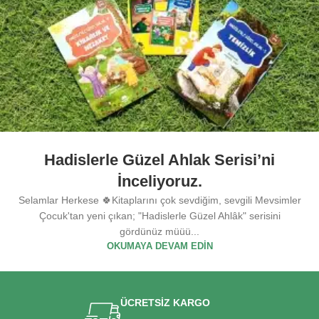
Hadislerle Güzel Ahlak Serisi’ni
İnceliyoruz.
Selamlar Herkese 🍀Kitaplarını çok sevdiğim, sevgili Mevsimler
Çocuk'tan yeni çıkan; "Hadislerle Güzel Ahlâk" serisini
gördünüz müüü...
OKUMAYA DEVAM EDIN
ÜCRETSİZ KARGO