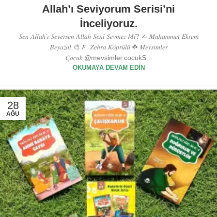
Allah’ı Seviyorum Serisi’ni
İnceliyoruz.
𝑆𝑒𝑛 𝐴𝑙𝑙𝑎ℎ'𝚤 𝑆𝑒𝑣𝑒𝑟𝑠𝑒𝑛 𝐴𝑙𝑙𝑎ℎ 𝑆𝑒𝑛𝑖 𝑆𝑒𝑣𝑚𝑒𝑧 𝑀𝑖? ✍︎ 𝑀𝑢ℎ𝑎𝑚𝑚𝑒𝑡 𝐸𝑘𝑟𝑒𝑚
𝐵𝑒𝑦𝑎𝑧𝑎𝑙 🎨 𝐹. 𝑍𝑒ℎ𝑟𝑎 𝐾𝑜̈𝑝𝑟𝑢̈𝑙𝑢̈ ☘︎ 𝑀𝑒𝑣𝑠𝑖𝑚𝑙𝑒𝑟
𝐶̧𝑜𝑐𝑢𝑘 @mevsimler.cocukS...
OKUMAYA DEVAM EDIN
28
AĞU