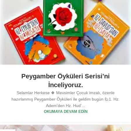
Peygamber Öyküleri Serisi’ni
İnceliyoruz.
Selamlar Herkese 🍀 Mevsimler Çocuk imzalı, özenle
hazırlanmış Peygamber Öyküleri ile geldim bugün 🙋1. Hz.
Adem'den Hz. Hud'...
OKUMAYA DEVAM EDIN