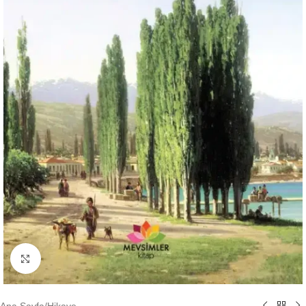
Büyütmek için tıklayın
Ana Sayfa
/
Hikaye