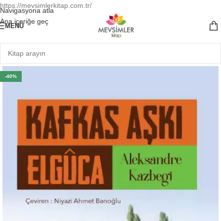
https://mevsimlerkitap.com.tr/
Navigasyona atla
Ana içeriğe geç
MENÜ
-40%