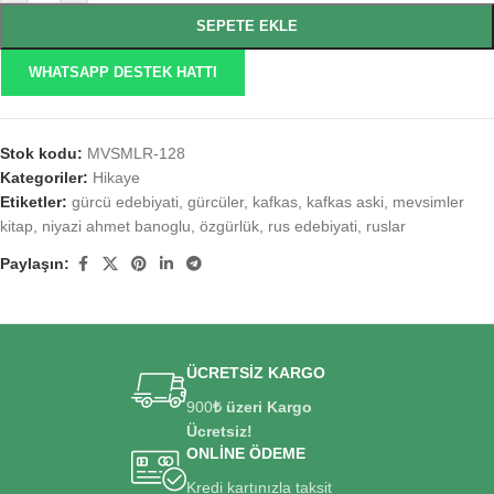
SEPETE EKLE
WHATSAPP DESTEK HATTI
Stok kodu:
MVSMLR-128
Kategoriler:
Hikaye
Etiketler:
gürcü edebiyati
,
gürcüler
,
kafkas
,
kafkas aski
,
mevsimler
kitap
,
niyazi ahmet banoglu
,
özgürlük
,
rus edebiyati
,
ruslar
Paylaşın:
ÜCRETSİZ KARGO
900
₺ üzeri Kargo
Ücretsiz!
ONLİNE ÖDEME
Kredi kartınızla taksit