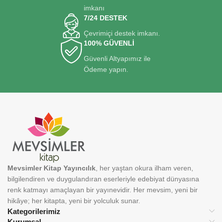
imkanı
7/24 DESTEK
Çevrimiçi destek imkanı.
100% GÜVENLİ
Güvenli Altyapımız ile
Ödeme yapın.
Mevsimler Kitap Yayıncılık
, her yaştan okura ilham veren,
bilgilendiren ve duygulandıran eserleriyle edebiyat dünyasına
renk katmayı amaçlayan bir yayınevidir. Her mevsim, yeni bir
hikâye; her kitapta, yeni bir yolculuk sunar.
Kategorilerimiz
Kurumsal