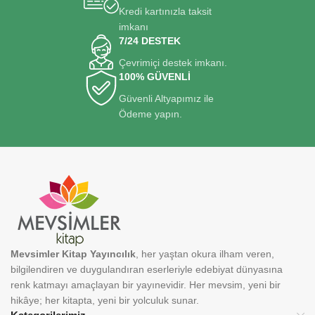
Kredi kartınızla taksit
imkanı
7/24 DESTEK
Çevrimiçi destek imkanı.
100% GÜVENLİ
Güvenli Altyapımız ile
Ödeme yapın.
Mevsimler Kitap Yayıncılık
, her yaştan okura ilham veren,
bilgilendiren ve duygulandıran eserleriyle edebiyat dünyasına
renk katmayı amaçlayan bir yayınevidir. Her mevsim, yeni bir
hikâye; her kitapta, yeni bir yolculuk sunar.