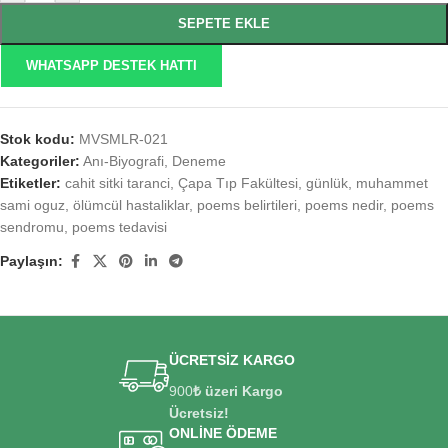
SEPETE EKLE
WHATSAPP DESTEK HATTI
Stok kodu:
MVSMLR-021
Kategoriler:
Anı-Biyografi
,
Deneme
Etiketler:
cahit sitki taranci
,
Çapa Tıp Fakültesi
,
günlük
,
muhammet
sami oguz
,
ölümcül hastaliklar
,
poems belirtileri
,
poems nedir
,
poems
sendromu
,
poems tedavisi
Paylaşın:
ÜCRETSİZ KARGO
900
₺ üzeri Kargo
Ücretsiz!
ONLİNE ÖDEME