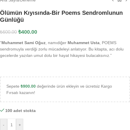
Ölümün Kıyısında-Bir Poems Sendromlunun
Günlüğü
₺
400.00
₺
600.00
“
Muhammet Sami Oğuz
, namıdiğer
Muhammet Usta
, POEMS
sendromuyla verdiği zorlu mücadeleyi anlatıyor. Bu kitapta, acı dolu
gecelerde yazılan umut dolu bir hayat hikayesi bulacaksınız.”
Sepete
₺
900.00
değerinde ürün ekleyin ve ücretsiz Kargo
Fırsatı kazanın!
100 adet stokta
-
+