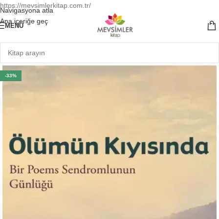
https://mevsimlerkitap.com.tr/
Navigasyona atla
Ana içeriğe geç
MENÜ
-33%