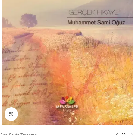
Büyütmek için tıklayın
Ana Sayfa
/
Deneme