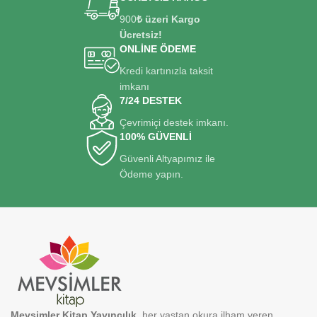
900
₺ üzeri Kargo
Ücretsiz!
ONLİNE ÖDEME
Kredi kartınızla taksit
imkanı
7/24 DESTEK
Çevrimiçi destek imkanı.
100% GÜVENLİ
Güvenli Altyapımız ile
Ödeme yapın.
Mevsimler Kitap Yayıncılık
, her yaştan okura ilham veren,