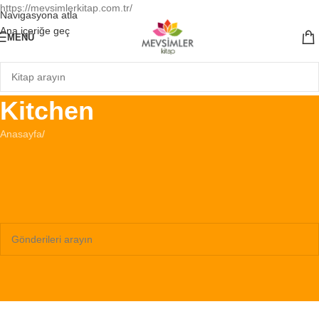
https://mevsimlerkitap.com.tr/
Navigasyona atla
Ana içeriğe geç
MENÜ
Kitchen
Anasayfa
/
Hiçbir şey bulunamadı
Özür dileriz, ancak hiçbir sonuç bulunamadı. Belki arama yapmak ilgili
bir gönderi bulmanıza yardımcı olur.