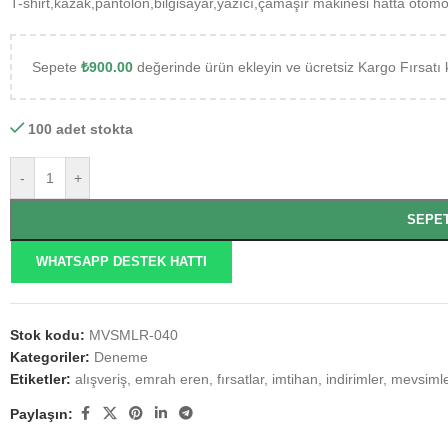
T-shirt,kazak,pantolon,bilgisayar,yazıcı,çamaşır makinesi hatta otomo
Sepete
₺
900.00
değerinde ürün ekleyin ve ücretsiz Kargo Fırsatı 
100 adet stokta
-
+
SEPE
WHATSAPP DESTEK HATTI
Stok kodu:
MVSMLR-040
Kategoriler:
Deneme
Etiketler:
alışveriş
,
emrah eren
,
fırsatlar
,
imtihan
,
indirimler
,
mevsimle
Paylaşın: