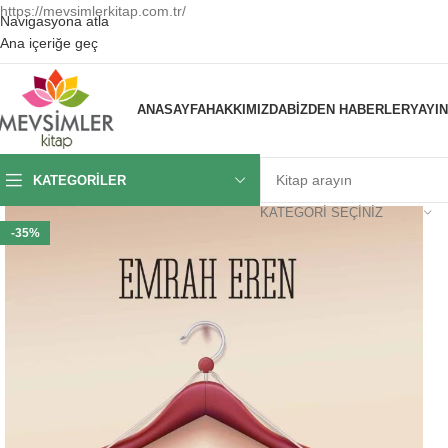
https://mevsimlerkitap.com.tr/
Navigasyona atla
Ana içeriğe geç
ANASAYFA
HAKKIMIZDA
BIZDEN HABERLER
YAYI
KATEGORILER
KATEGORI SEÇINIZ
-35%