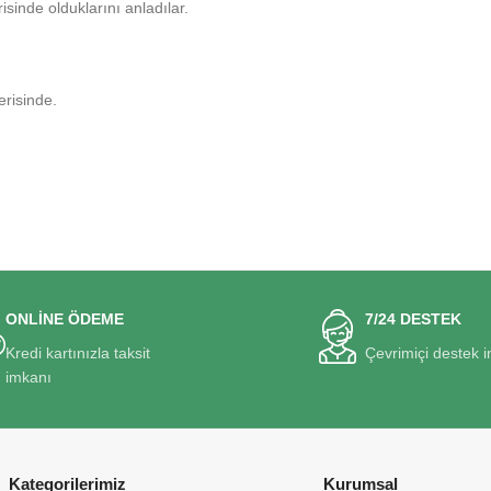
risinde olduklarını anladılar.
erisinde.
ONLİNE ÖDEME
7/24 DESTEK
Kredi kartınızla taksit
Çevrimiçi destek 
imkanı
Kategorilerimiz
Kurumsal