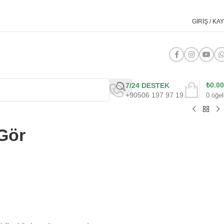
GIRIŞ / KAY
₺
0.00
7/24 DESTEK
+90506 197 97 19
0
öğel
 Gör