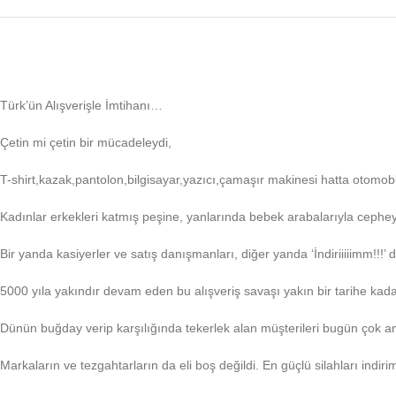
Türk’ün Alışverişle İmtihanı…
Çetin mi çetin bir mücadeleydi,
T-shirt,kazak,pantolon,bilgisayar,yazıcı,çamaşır makinesi hatta otomob
Kadınlar erkekleri katmış peşine, yanlarında bebek arabalarıyla cepheye
Bir yanda kasiyerler ve satış danışmanları, diğer yanda ‘İndiriiiiimm!!
5000 yıla yakındır devam eden bu alışveriş savaşı yakın bir tarihe kad
Dünün buğday verip karşılığında tekerlek alan müşterileri bugün çok ama ç
Markaların ve tezgahtarların da eli boş değildi. En güçlü silahları indiri