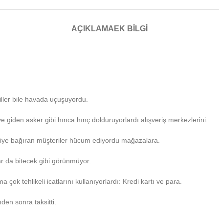
AÇIKLAMA
EK BILGI
iller bile havada uçuşuyordu.
 giden asker gibi hınca hınç dolduruyorlardı alışveriş merkezlerini.
!’ diye bağıran müşteriler hücum ediyordu mağazalara.
ar da bitecek gibi görünmüyor.
ok tehlikeli icatlarını kullanıyorlardı: Kredi kartı ve para.
mden sonra taksitti.