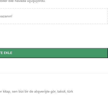
biller bile havada uçuşuyordu.
kazanın!
TE EKLE
r kitap
,
sen bizi bir de alışverişte gör
,
taksit
,
türk