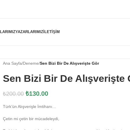
NLARIMIZ
YAZARLARIMIZ
İLETIŞIM
Ana Sayfa
/
Deneme
/
Sen Bizi Bir De Alışverişte Gör
Sen Bizi Bir De Alışverişte
₺
130.00
₺
200.00
Türk’ün Alışverişle İmtihanı…
Çetin mi çetin bir mücadeleydi,