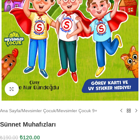
Büyütmek için tıklayın
Ana Sayfa
/
Mevsimler Çocuk
/
Mevsimler Çocuk 9+
Sünnet Muhafızları
₺
120.00
₺
190.00