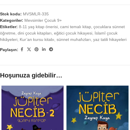
Stok kodu:
MVSMLR-335
Kategoriler:
Mevsimler Çocuk 9+
Etiketler:
8-11 yaş kitap önerisi
,
cami temalı kitap
,
çocuklara sünnet
öğretme
,
dini çocuk kitapları
,
eğitici çocuk hikayesi
,
İslamî çocuk
hikâyeleri
,
Kur’an kursu kitabı
,
sünnet muhafızları
,
yaz tatili hikayeleri
Paylaşın:
Hoşunuza gidebilir…