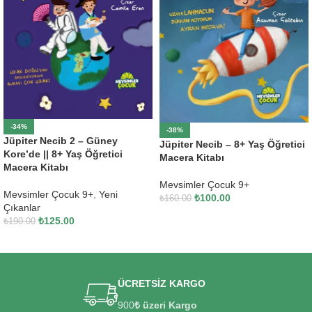
-34%
-38%
Jüpiter Necib 2 – Güney
Jüpiter Necib – 8+ Yaş Öğretici
Kore’de || 8+ Yaş Öğretici
Macera Kitabı
Macera Kitabı
Mevsimler Çocuk 9+
Mevsimler Çocuk 9+
,
Yeni
₺
100.00
₺
160.00
Çıkanlar
SEPETE EKLE
₺
125.00
₺
190.00
SEPETE EKLE
ÜCRETSİZ KARGO
900
₺ üzeri Kargo