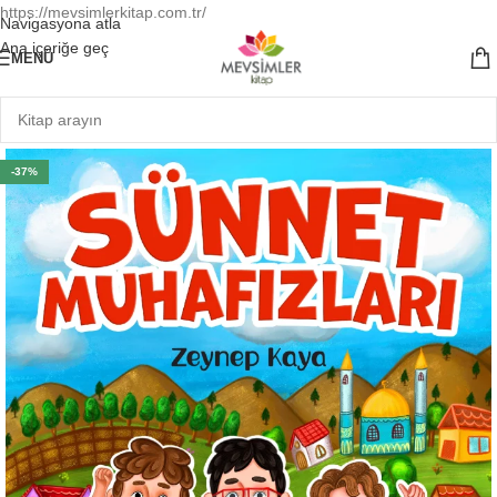
https://mevsimlerkitap.com.tr/
Navigasyona atla
Ana içeriğe geç
MENÜ
-37%