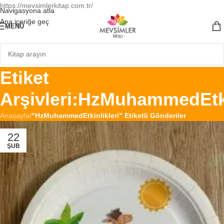
https://mevsimlerkitap.com.tr/
Navigasyona atla
Ana içeriğe geç
MENÜ
Etiket
Arşivleri:HzMuhammedEtki
Anasayfa
/
"HzMuhammedEtkinlikleri" Etiketli Gönderiler
22
ŞUB