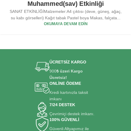
Muhammed(sav) Etkinliği
SANAT ETKİNLİĞİMalzemeler:A4 çıktısı (deve, güneş, ağaç,
su kabı görselleri) Kağıt tabak Pastel boya Makas, falçata...
OKUMAYA DEVAM EDIN
ÜCRETSİZ KARGO
900
₺ üzeri Kargo
Ücretsiz!
ONLİNE ÖDEME
Kredi kartınızla taksit
imkanı
7/24 DESTEK
Çevrimiçi destek imkanı.
100% GÜVENLİ
Güvenli Altyapımız ile