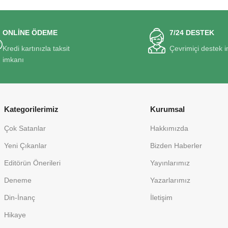
ONLİNE ÖDEME
7/24 DESTEK
Kredi kartınızla taksit
Çevrimiçi destek 
imkanı
Kategorilerimiz
Kurumsal
Çok Satanlar
Hakkımızda
Yeni Çıkanlar
Bizden Haberler
Editörün Önerileri
Yayınlarımız
Deneme
Yazarlarımız
Din-İnanç
İletişim
Hikaye