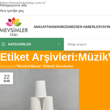
https://mevsimlerkitap.com.tr/
Navigasyona atla
Ana içeriğe geç
ANASAYFA
HAKKIMIZDA
BIZDEN HABERLER
YAYI
KATEGORILER
KATEGORI SEÇINIZ
Etiket Arşivleri:Müzi
Anasayfa
/
"MüzikVeSanat" Etiketli Gönderiler
22
ŞUB