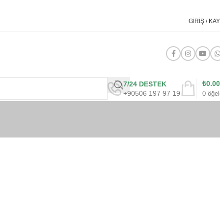
GIRIŞ / KAY
₺
0.00
7/24 DESTEK
+90506 197 97 19
0
öğel