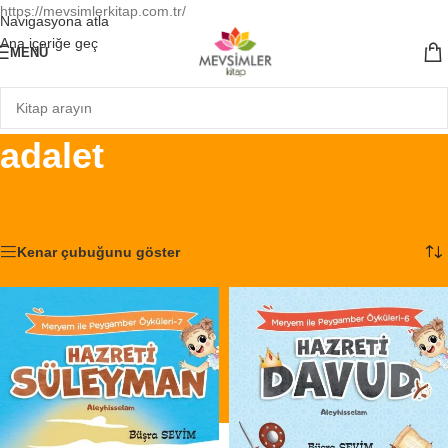
https://mevsimlerkitap.com.tr/
Navigasyona atla
Ana içeriğe geç
MENÜ
adalet
Ana Sayfa
/
Ürünler “adalet” olarak etiketlendi
3 sonucun tümü gösteriliyor
Kenar çubuğunu göster