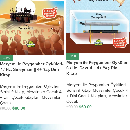
-33%
-33%
Meryem ile Peygamber Öyküleri-
Meryem ile Peygamber Öyküleri-
6 / Hz. Davud || 4+ Yaş Dini
7 / Hz. Süleyman || 4+ Yaş Dini
Kitap
Kitap
Meryem İle Peygamber Öyküleri
Meryem İle Peygamber Öyküleri
Serisi 9 Kitap
,
Mevsimler Çocuk 4
Serisi 9 Kitap
,
Mevsimler Çocuk 4
+ Dini Çocuk Kitapları
,
Mevsimler
+ Dini Çocuk Kitapları
,
Mevsimler
Çocuk
Çocuk
₺
60.00
₺
90.00
₺
60.00
₺
90.00
SEPETE EKLE
SEPETE EKLE