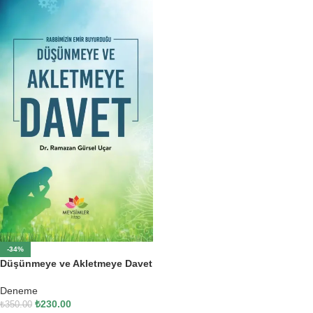
-34%
Düşünmeye ve Akletmeye Davet
Deneme
₺
230.00
₺
350.00