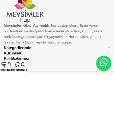
Mevsimler Kitap Yayıncılık
, her yaştan okura ilham veren,
bilgilendiren ve duygulandıran eserleriyle edebiyat dünyasına
renk katmayı amaçlayan bir yayınevidir. Her mevsim, yeni bir
hikâye; her kitapta, yeni bir yolculuk sunar.
Kategorilerimiz
Kurumsal
Politikalarımız
ınlarımız
Sepet
Whatsapp
Hesabım
BİZİ TAKİP EDİN:
© 2025 Mevsimler Kitap Yayıncılık. Tüm hakları saklıdır.