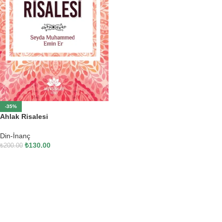
-35%
Ahlak Risalesi
Din-İnanç
₺
130.00
₺
200.00
SEPETE EKLE