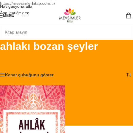
https://mevsimlerkitap.com.tr/
Navigasyona atla
Ana içeriğe geç
MENÜ
ahlakı bozan şeyler
Ana Sayfa
/
Ürünler “ahlakı bozan şeyler” olarak etiketlendi
Tek bir sonuç gösteriliyor
Kenar çubuğunu göster