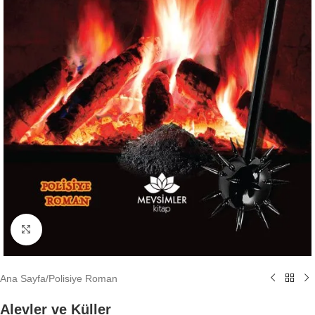
Büyütmek için tıklayın
Ana Sayfa
/
Polisiye Roman
Alevler ve Küller