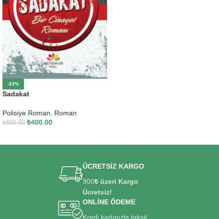
-33%
Sadakat
Polisiye Roman
,
Roman
₺
400.00
₺
600.00
SEPETE EKLE
ÜCRETSİZ KARGO
900
₺ üzeri Kargo
Ücretsiz!
ONLİNE ÖDEME
Kredi kartınızla taksit