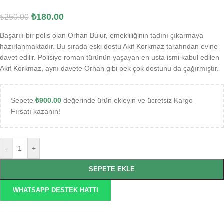
₺
180.00
₺
250.00
Başarılı bir polis olan Orhan Bulur, emekliliğinin tadını çıkarmaya
hazırlanmaktadır. Bu sırada eski dostu Akif Korkmaz tarafından evine
davet edilir. Polisiye roman türünün yaşayan en usta ismi kabul edilen
Akif Korkmaz, aynı davete Orhan gibi pek çok dostunu da çağırmıştır.
Sepete
₺
900.00
değerinde ürün ekleyin ve ücretsiz Kargo
Fırsatı kazanın!
-
+
SEPETE EKLE
WHATSAPP DESTEK HATTI