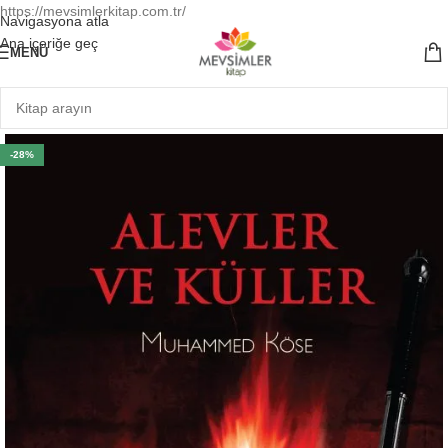
https://mevsimlerkitap.com.tr/
Navigasyona atla
Ana içeriğe geç
MENÜ
-28%