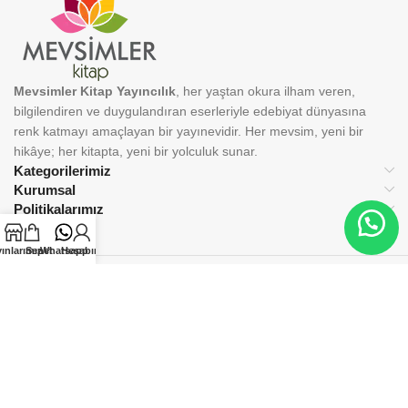
Mevsimler Kitap Yayıncılık
, her yaştan okura ilham veren,
bilgilendiren ve duygulandıran eserleriyle edebiyat dünyasına
renk katmayı amaçlayan bir yayınevidir. Her mevsim, yeni bir
hikâye; her kitapta, yeni bir yolculuk sunar.
Kategorilerimiz
Kurumsal
Politikalarımız
ınlarımız
Sepet
Whatsapp
Hesabım
BİZİ TAKİP EDİN:
© 2025 Mevsimler Kitap Yayıncılık. Tüm hakları saklıdır.