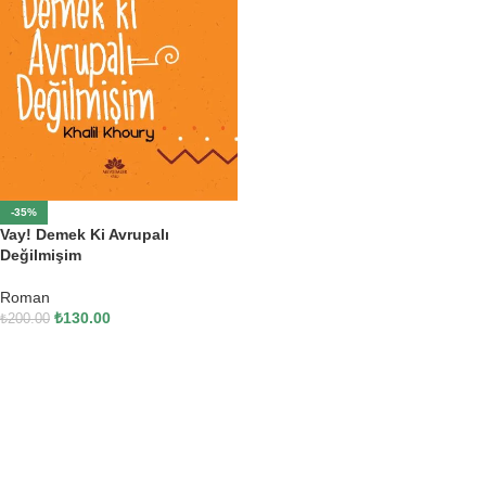
-35%
Vay! Demek Ki Avrupalı
Değilmişim
Roman
₺
130.00
₺
200.00
SEPETE EKLE