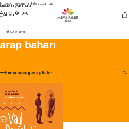
https://mevsimlerkitap.com.tr/
Navigasyona atla
Ana içeriğe geç
MENÜ
arap baharı
Ana Sayfa
/
Ürünler “arap baharı” olarak etiketlendi
Tek bir sonuç gösteriliyor
Kenar çubuğunu göster