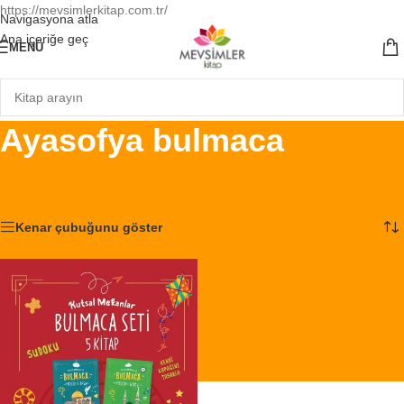
https://mevsimlerkitap.com.tr/
Navigasyona atla
Ana içeriğe geç
MENÜ
Ayasofya bulmaca
Ana Sayfa
/
Ürünler “Ayasofya bulmaca” olarak etiketlendi
Tek bir sonuç gösteriliyor
Kenar çubuğunu göster