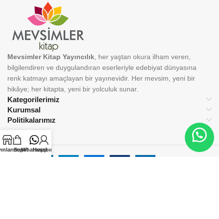
Mevsimler Kitap Yayıncılık
, her yaştan okura ilham veren,
bilgilendiren ve duygulandıran eserleriyle edebiyat dünyasına
renk katmayı amaçlayan bir yayınevidir. Her mevsim, yeni bir
hikâye; her kitapta, yeni bir yolculuk sunar.
Kategorilerimiz
Kurumsal
Politikalarımız
ınlarımız
Sepet
Whatsapp
Hesabım
BİZİ TAKİP EDİN:
© 2025 Mevsimler Kitap Yayıncılık. Tüm hakları saklıdır.