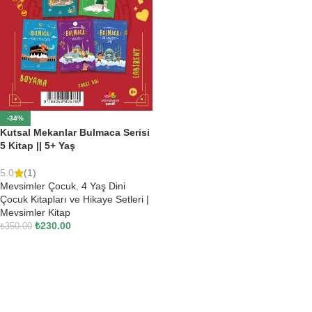
-34%
Kutsal Mekanlar Bulmaca Serisi
5 Kitap || 5+ Yaş
5.0
(1)
Mevsimler Çocuk
,
4 Yaş Dini
Çocuk Kitapları ve Hikaye Setleri |
Mevsimler Kitap
₺
230.00
₺
350.00
SEPETE EKLE