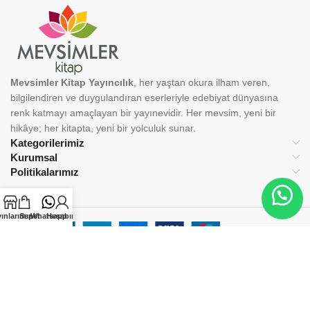
Mevsimler Kitap Yayıncılık
, her yaştan okura ilham veren,
bilgilendiren ve duygulandıran eserleriyle edebiyat dünyasına
renk katmayı amaçlayan bir yayınevidir. Her mevsim, yeni bir
hikâye; her kitapta, yeni bir yolculuk sunar.
Kategorilerimiz
Kurumsal
Politikalarımız
ınlarımız
Sepet
Whatsapp
Hesabım
BİZİ TAKİP EDİN:
© 2025 Mevsimler Kitap Yayıncılık. Tüm hakları saklıdır.