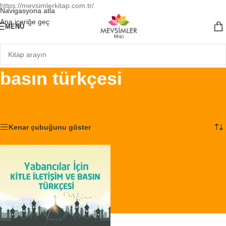
https://mevsimlerkitap.com.tr/
Navigasyona atla
Ana içeriğe geç
MENÜ
basın türkçesi
Ana Sayfa
/
Ürünler “basın türkçesi” olarak etiketlendi
Tek bir sonuç gösteriliyor
Kenar çubuğunu göster