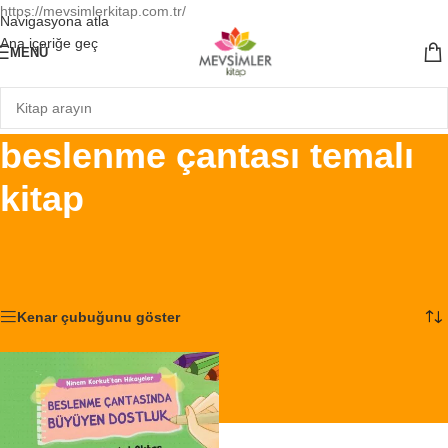
https://mevsimlerkitap.com.tr/
Navigasyona atla
Ana içeriğe geç
MENÜ
beslenme çantası temalı
kitap
Ana Sayfa
/
Ürünler “beslenme çantası temalı kitap” olarak etiketlendi
Tek bir sonuç gösteriliyor
Kenar çubuğunu göster