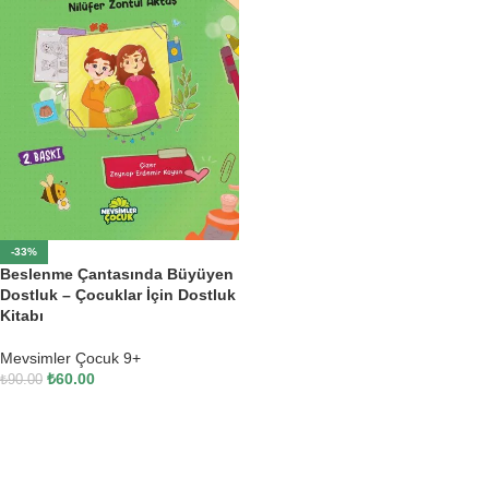
-33%
Beslenme Çantasında Büyüyen
Dostluk – Çocuklar İçin Dostluk
Kitabı
Mevsimler Çocuk 9+
₺
60.00
₺
90.00
SEPETE EKLE