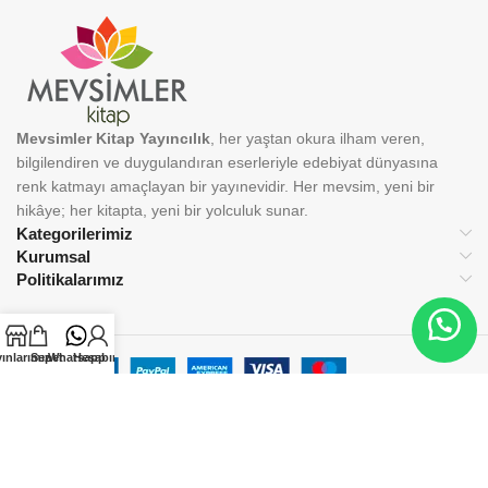
Mevsimler Kitap Yayıncılık
, her yaştan okura ilham veren,
bilgilendiren ve duygulandıran eserleriyle edebiyat dünyasına
renk katmayı amaçlayan bir yayınevidir. Her mevsim, yeni bir
hikâye; her kitapta, yeni bir yolculuk sunar.
Kategorilerimiz
Kurumsal
Politikalarımız
ınlarımız
Sepet
Whatsapp
Hesabım
BİZİ TAKİP EDİN:
© 2025 Mevsimler Kitap Yayıncılık. Tüm hakları saklıdır.