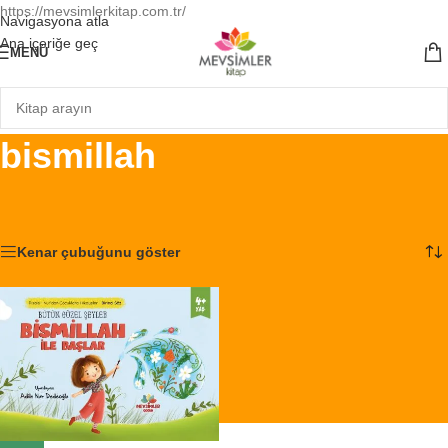
https://mevsimlerkitap.com.tr/
Navigasyona atla
Ana içeriğe geç
MENÜ
bismillah
Ana Sayfa
/
Ürünler “bismillah” olarak etiketlendi
Tek bir sonuç gösteriliyor
Kenar çubuğunu göster