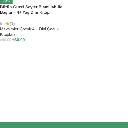
-33%
Bütün Güzel Şeyler Bismillah İle
Başlar – 4+ Yaş Dini Kitap
5.0
(1)
Mevsimler Çocuk 4 + Dini Çocuk
Kitapları
₺
60.00
₺
90.00
SEPETE EKLE