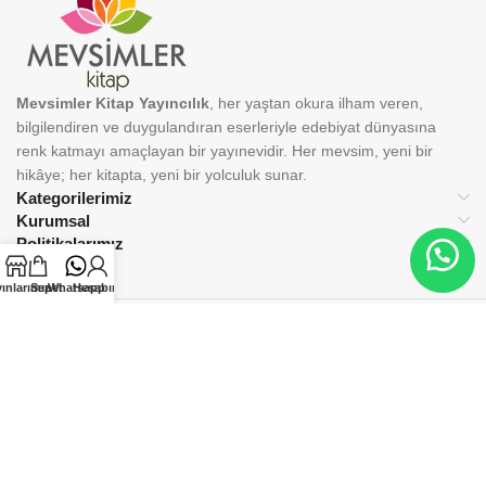
Mevsimler Kitap Yayıncılık
, her yaştan okura ilham veren,
bilgilendiren ve duygulandıran eserleriyle edebiyat dünyasına
renk katmayı amaçlayan bir yayınevidir. Her mevsim, yeni bir
hikâye; her kitapta, yeni bir yolculuk sunar.
Kategorilerimiz
Kurumsal
Politikalarımız
ınlarımız
Sepet
Whatsapp
Hesabım
BİZİ TAKİP EDİN:
© 2025 Mevsimler Kitap Yayıncılık. Tüm hakları saklıdır.