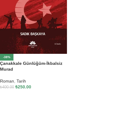
-38%
Çanakkale Günlüğüm-İkbalsiz
Murad
Roman
,
Tarih
₺
250.00
₺
400.00
SEPETE EKLE