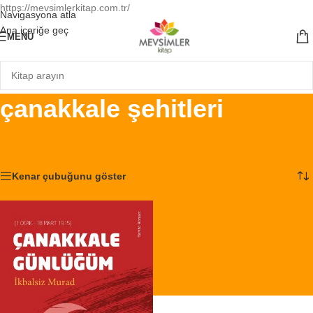
https://mevsimlerkitap.com.tr/
Navigasyona atla
Ana içeriğe geç
MENÜ
çanakkale şehitleri
Ana Sayfa
/
Ürünler “çanakkale şehitleri” olarak etiketlendi
Tek bir sonuç gösteriliyor
Kenar çubuğunu göster