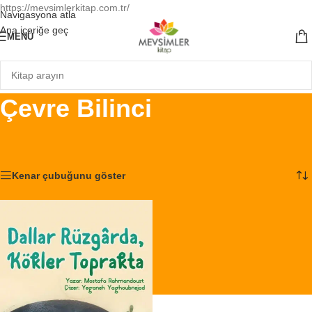
https://mevsimlerkitap.com.tr/
Navigasyona atla
Ana içeriğe geç
MENÜ
Çevre Bilinci
Ana Sayfa
/
Ürünler “Çevre Bilinci” olarak etiketlendi
Tek bir sonuç gösteriliyor
Kenar çubuğunu göster