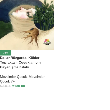
-35%
Dallar Rüzgarda, Kökler
Toprakta – Çocuklar İçin
Dayanışma Kitabı
Mevsimler Çocuk
,
Mevsimler
Çocuk 7+
₺
130.00
₺
200.00
SEPETE EKLE