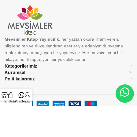
Mevsimler Kitap Yayıncılık
, her yaştan okura ilham veren,
bilgilendiren ve duygulandıran eserleriyle edebiyat dünyasına
renk katmayı amaçlayan bir yayınevidir. Her mevsim, yeni bir
hikâye; her kitapta, yeni bir yolculuk sunar.
Kategorilerimiz
Kurumsal
Politikalarımız
ınlarımız
Sepet
Whatsapp
Hesabım
BİZİ TAKİP EDİN:
© 2025 Mevsimler Kitap Yayıncılık. Tüm hakları saklıdır.