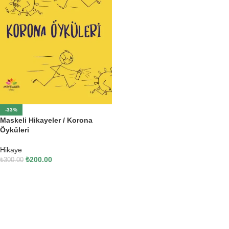
-33%
Maskeli Hikayeler / Korona
Öyküleri
Hikaye
₺
200.00
₺
300.00
SEPETE EKLE