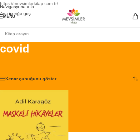
https://mevsimlerkitap.com.tr/
Navigasyona atla
Ana içeriğe geç
MENÜ
covid
Ana Sayfa
/
Ürünler “covid” olarak etiketlendi
Tek bir sonuç gösteriliyor
Kenar çubuğunu göster