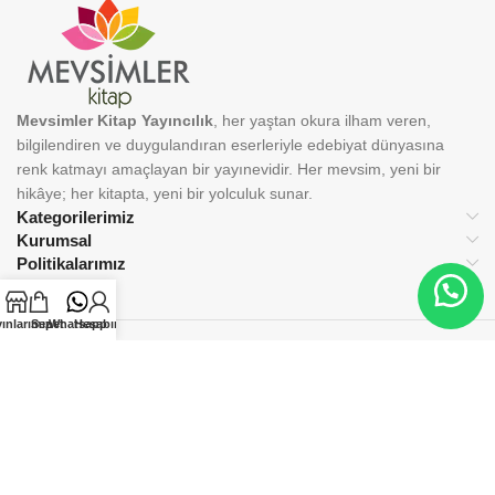
Mevsimler Kitap Yayıncılık
, her yaştan okura ilham veren,
bilgilendiren ve duygulandıran eserleriyle edebiyat dünyasına
renk katmayı amaçlayan bir yayınevidir. Her mevsim, yeni bir
hikâye; her kitapta, yeni bir yolculuk sunar.
Kategorilerimiz
Kurumsal
Politikalarımız
ınlarımız
Sepet
Whatsapp
Hesabım
BİZİ TAKİP EDİN:
© 2025 Mevsimler Kitap Yayıncılık. Tüm hakları saklıdır.