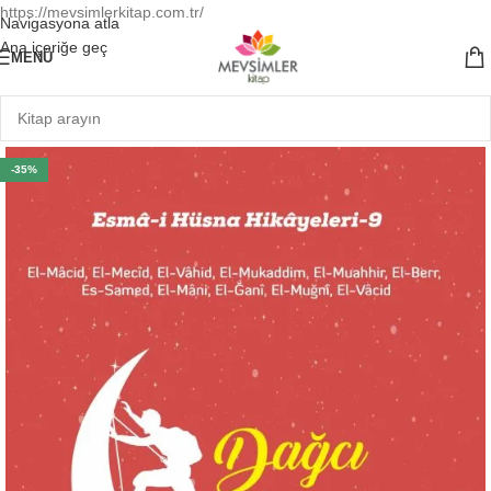
https://mevsimlerkitap.com.tr/
Navigasyona atla
Ana içeriğe geç
MENÜ
-35%