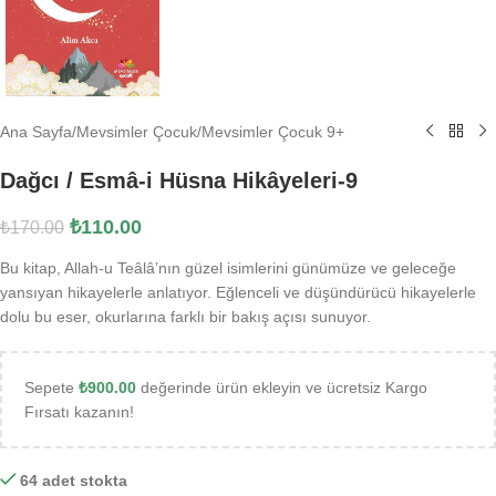
Ana Sayfa
/
Mevsimler Çocuk
/
Mevsimler Çocuk 9+
Dağcı / Esmâ-i Hüsna Hikâyeleri-9
₺
110.00
₺
170.00
Bu kitap, Allah-u Teâlâ’nın güzel isimlerini günümüze ve geleceğe
yansıyan hikayelerle anlatıyor. Eğlenceli ve düşündürücü hikayelerle
dolu bu eser, okurlarına farklı bir bakış açısı sunuyor.
Sepete
₺
900.00
değerinde ürün ekleyin ve ücretsiz Kargo
Fırsatı kazanın!
64 adet stokta