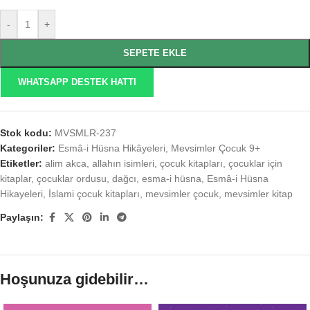
-
+
SEPETE EKLE
WHATSAPP DESTEK HATTI
Stok kodu:
MVSMLR-237
Kategoriler:
Esmâ-i Hüsna Hikâyeleri
,
Mevsimler Çocuk 9+
Etiketler:
alim akca
,
allahın isimleri
,
çocuk kitapları
,
çocuklar için
kitaplar
,
çocuklar ordusu
,
dağcı
,
esma-i hüsna
,
Esmâ-i Hüsna
Hikayeleri
,
İslami çocuk kitapları
,
mevsimler çocuk
,
mevsimler kitap
Paylaşın:
Hoşunuza gidebilir…