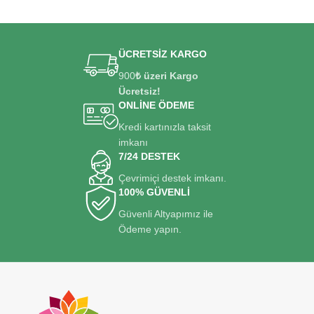
SEPETE EKLE
SEPETE EKLE
ÜCRETSİZ KARGO
900
₺ üzeri Kargo
Ücretsiz!
ONLİNE ÖDEME
Kredi kartınızla taksit
imkanı
7/24 DESTEK
Çevrimiçi destek imkanı.
100% GÜVENLİ
Güvenli Altyapımız ile
Ödeme yapın.