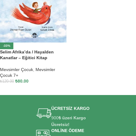
-33%
Selim Afrika’da / Hayalden
Kanatlar – Eğitici Kitap
Mevsimler Çocuk
,
Mevsimler
Çocuk 7+
₺
80.00
₺
120.00
SEPETE EKLE
ÜCRETSİZ KARGO
900
₺ üzeri Kargo
Ücretsiz!
ONLİNE ÖDEME