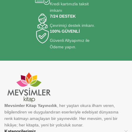
Kredi kartınızla taksit
imkanı
7/24 DESTEK
Çevrimiçi destek imkanı.
100% GÜVENLİ
Güvenli Altyapımız ile
Ödeme yapın.
Mevsimler Kitap Yayıncılık
, her yaştan okura ilham veren,
bilgilendiren ve duygulandıran eserleriyle edebiyat dünyasına
renk katmayı amaçlayan bir yayınevidir. Her mevsim, yeni bir
hikâye; her kitapta, yeni bir yolculuk sunar.
Kategorilerimiz