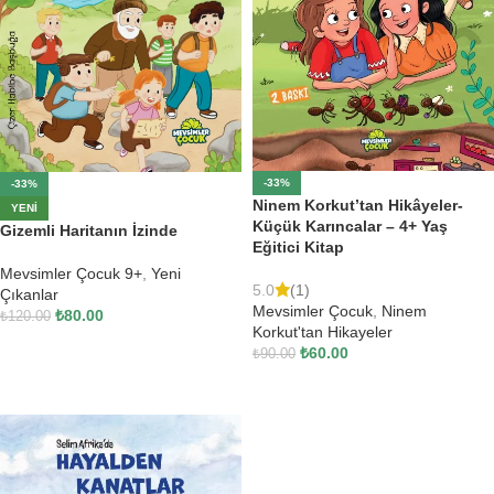
-33%
-33%
Ninem Korkut’tan Hikâyeler-
YENI
Küçük Karıncalar – 4+ Yaş
Gizemli Haritanın İzinde
Eğitici Kitap
Mevsimler Çocuk 9+
,
Yeni
5.0
(1)
Çıkanlar
Mevsimler Çocuk
,
Ninem
₺
80.00
₺
120.00
Korkut'tan Hikayeler
SEPETE EKLE
₺
60.00
₺
90.00
SEPETE EKLE