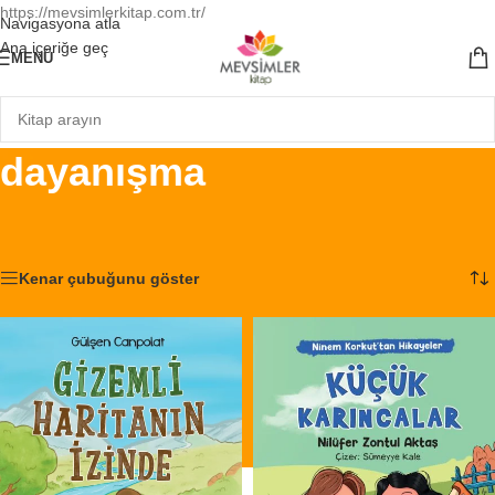
https://mevsimlerkitap.com.tr/
Navigasyona atla
Ana içeriğe geç
MENÜ
dayanışma
Ana Sayfa
/
Ürünler “dayanışma” olarak etiketlendi
3 sonucun tümü gösteriliyor
Kenar çubuğunu göster