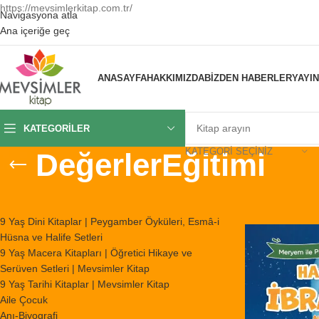
https://mevsimlerkitap.com.tr/
Navigasyona atla
Ana içeriğe geç
ANASAYFA
HAKKIMIZDA
BIZDEN HABERLER
YAYI
KATEGORILER
KATEGORI SEÇINIZ
DeğerlerEğitimi
KATEGORILER
Ana Sayfa
/
Ürünl
9 Yaş Dini Kitaplar | Peygamber Öyküleri, Esmâ-i
Hüsna ve Halife Setleri
9 Yaş Macera Kitapları | Öğretici Hikaye ve
Serüven Setleri | Mevsimler Kitap
9 Yaş Tarihi Kitaplar | Mevsimler Kitap
Aile Çocuk
Anı-Biyografi