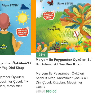
-33%
Meryem ile Peygamber Öyküleri-1 /
gamber Öyküleri-3 /
Hz. Adem || 4+ Yaş Dini Kitap
+ Yaş Dini Kitap
Meryem İle Peygamber Öyküleri
gamber Öyküleri
Serisi 9 Kitap
,
Mevsimler Çocuk 4 +
evsimler Çocuk 4 +
Dini Çocuk Kitapları
,
Mevsimler
ları
,
Mevsimler
Çocuk
₺
60.00
₺
90.00