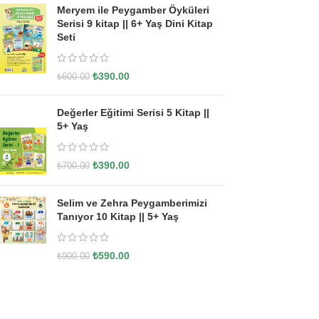
Meryem ile Peygamber Öyküleri
Serisi 9 kitap || 6+ Yaş Dini Kitap
Seti
₺
390.00
₺
600.00
Değerler Eğitimi Serisi 5 Kitap ||
5+ Yaş
₺
390.00
₺
700.00
Selim ve Zehra Peygamberimizi
Tanıyor 10 Kitap || 5+ Yaş
₺
590.00
₺
900.00