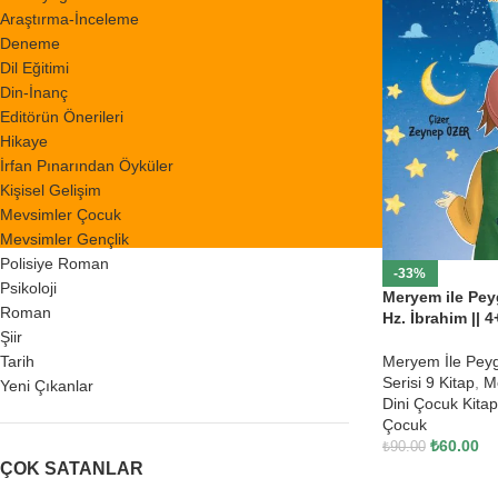
Araştırma-İnceleme
Deneme
Dil Eğitimi
Din-İnanç
Editörün Önerileri
Hikaye
İrfan Pınarından Öyküler
Kişisel Gelişim
Mevsimler Çocuk
Mevsimler Gençlik
Polisiye Roman
-33%
Psikoloji
Meryem ile Pey
Roman
Hz. İbrahim || 4
Şiir
Tarih
Meryem İle Pey
Serisi 9 Kitap
,
M
Yeni Çıkanlar
Dini Çocuk Kitap
Çocuk
₺
60.00
₺
90.00
ÇOK SATANLAR