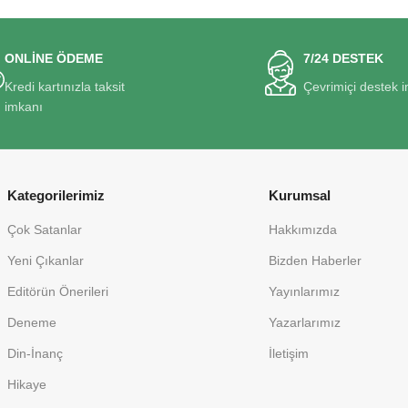
ONLİNE ÖDEME
7/24 DESTEK
Kredi kartınızla taksit
Çevrimiçi destek 
imkanı
Kategorilerimiz
Kurumsal
Çok Satanlar
Hakkımızda
Yeni Çıkanlar
Bizden Haberler
Editörün Önerileri
Yayınlarımız
Deneme
Yazarlarımız
Din-İnanç
İletişim
Hikaye