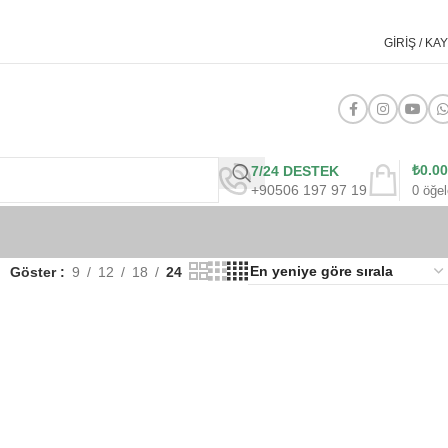
GIRIŞ / KAY
₺
0.00
7/24 DESTEK
+90506 197 97 19
0
öğel
Göster
9
12
18
24