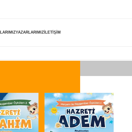
NLARIMIZ
YAZARLARIMIZ
İLETIŞIM
er “DeğerlerEğitimi” olarak etiketlendi