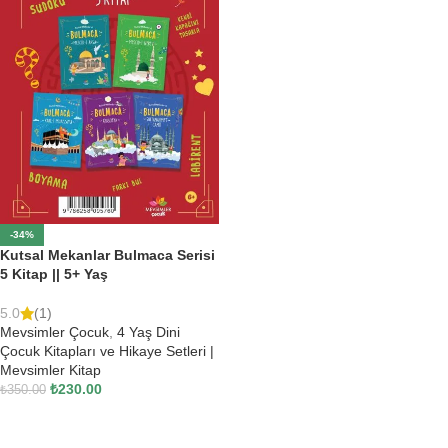
-34%
Kutsal Mekanlar Bulmaca Serisi
5 Kitap || 5+ Yaş
5.0
(1)
Mevsimler Çocuk
,
4 Yaş Dini
Çocuk Kitapları ve Hikaye Setleri |
Mevsimler Kitap
₺
230.00
₺
350.00
SEPETE EKLE