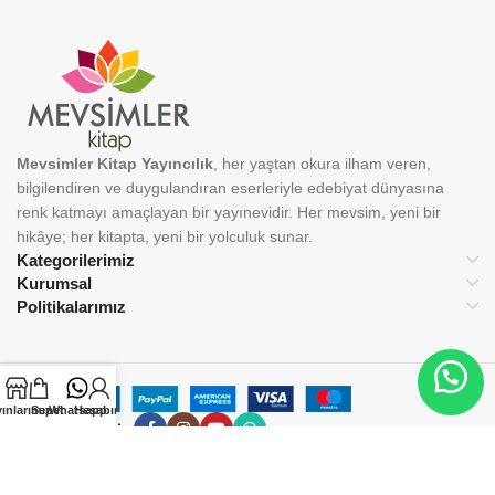
Mevsimler Kitap Yayıncılık
, her yaştan okura ilham veren,
bilgilendiren ve duygulandıran eserleriyle edebiyat dünyasına
renk katmayı amaçlayan bir yayınevidir. Her mevsim, yeni bir
hikâye; her kitapta, yeni bir yolculuk sunar.
Kategorilerimiz
Kurumsal
Politikalarımız
ınlarımız
Sepet
Whatsapp
Hesabım
BİZİ TAKİP EDİN:
© 2025 Mevsimler Kitap Yayıncılık. Tüm hakları saklıdır.