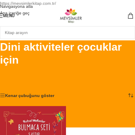
https://mevsimlerkitap.com.tr/
Navigasyona atla
Ana içeriğe geç
MENÜ
Dini aktiviteler çocuklar
için
Ana Sayfa
/
Ürünler “Dini aktiviteler çocuklar için” olarak etiketlendi
Tek bir sonuç gösteriliyor
Kenar çubuğunu göster