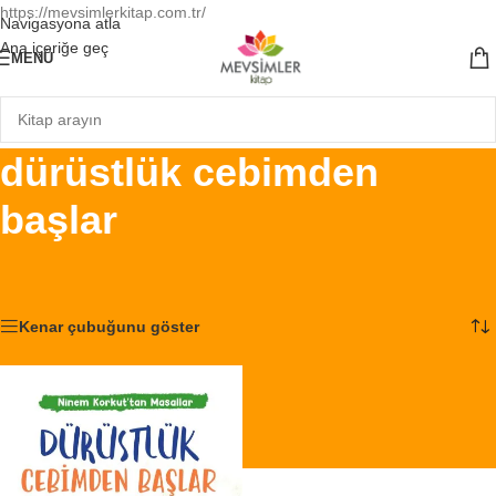
https://mevsimlerkitap.com.tr/
Navigasyona atla
Ana içeriğe geç
MENÜ
dürüstlük cebimden
başlar
Ana Sayfa
/
Ürünler “dürüstlük cebimden başlar” olarak etiketlendi
Tek bir sonuç gösteriliyor
Kenar çubuğunu göster