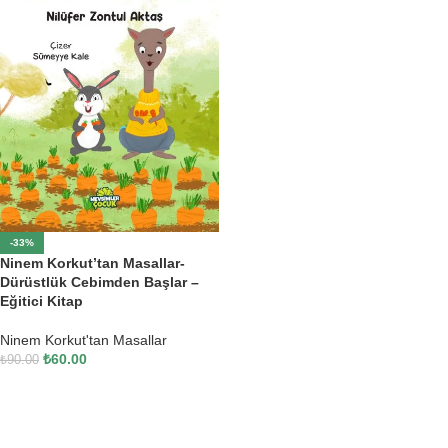
-33%
Ninem Korkut’tan Masallar-
Dürüstlük Cebimden Başlar –
Eğitici Kitap
Ninem Korkut'tan Masallar
₺
60.00
₺
90.00
SEPETE EKLE