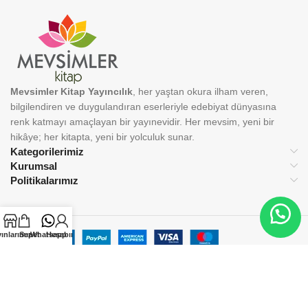
Mevsimler Kitap Yayıncılık
, her yaştan okura ilham veren,
bilgilendiren ve duygulandıran eserleriyle edebiyat dünyasına
renk katmayı amaçlayan bir yayınevidir. Her mevsim, yeni bir
hikâye; her kitapta, yeni bir yolculuk sunar.
Kategorilerimiz
Kurumsal
Politikalarımız
ınlarımız
Sepet
Whatsapp
Hesabım
BİZİ TAKİP EDİN:
© 2025 Mevsimler Kitap Yayıncılık. Tüm hakları saklıdır.