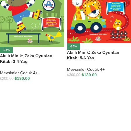
-35%
-35%
Akıllı Minik: Zeka Oyunları
Akıllı Minik: Zeka Oyunları
Kitabı 5-6 Yaş
Kitabı 3-4 Yaş
Mevsimler Çocuk 4+
Mevsimler Çocuk 4+
₺
130.00
₺
200.00
₺
130.00
₺
200.00
SEPETE EKLE
SEPETE EKLE