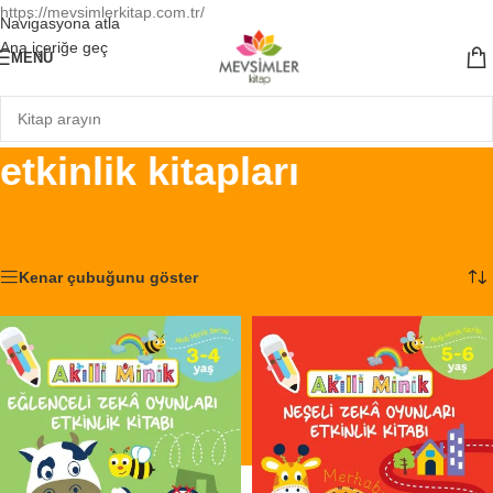
https://mevsimlerkitap.com.tr/
Navigasyona atla
Ana içeriğe geç
MENÜ
etkinlik kitapları
Ana Sayfa
/
Ürünler “etkinlik kitapları” olarak etiketlendi
2 sonucun tümü gösteriliyor
Kenar çubuğunu göster