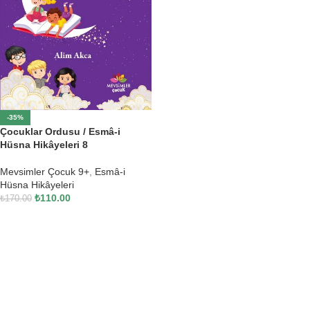
-35%
Çocuklar Ordusu / Esmâ-i
Hüsna Hikâyeleri 8
Mevsimler Çocuk 9+
,
Esmâ-i
Hüsna Hikâyeleri
₺
110.00
₺
170.00
SEPETE EKLE