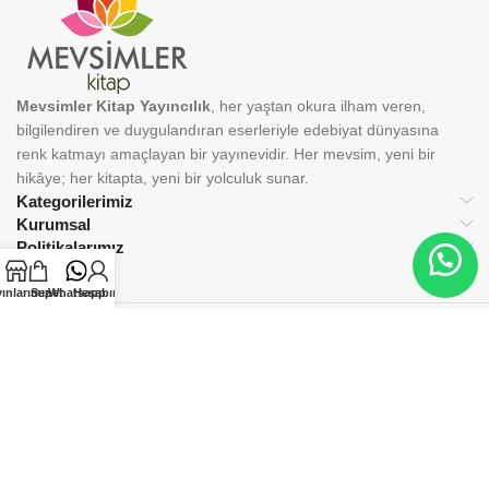
Mevsimler Kitap Yayıncılık
, her yaştan okura ilham veren,
bilgilendiren ve duygulandıran eserleriyle edebiyat dünyasına
renk katmayı amaçlayan bir yayınevidir. Her mevsim, yeni bir
hikâye; her kitapta, yeni bir yolculuk sunar.
Kategorilerimiz
Kurumsal
Politikalarımız
ınlarımız
Sepet
Whatsapp
Hesabım
BİZİ TAKİP EDİN:
© 2025 Mevsimler Kitap Yayıncılık. Tüm hakları saklıdır.