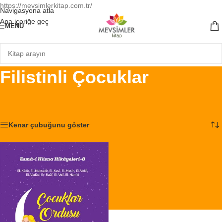
https://mevsimlerkitap.com.tr/
Navigasyona atla
Ana içeriğe geç
MENÜ
Filistinli Çocuklar
Ana Sayfa
/
Ürünler “Filistinli Çocuklar” olarak etiketlendi
Tek bir sonuç gösteriliyor
Kenar çubuğunu göster