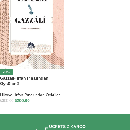
-33%
Gazzali- İrfan Pınarından
Öyküler 2
Hikaye
,
İrfan Pınarından Öyküler
₺
200.00
₺
300.00
SEPETE EKLE
ÜCRETSİZ KARGO