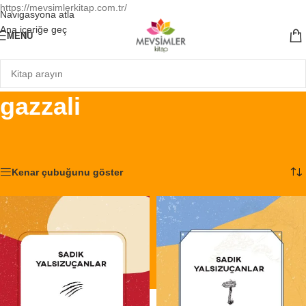
https://mevsimlerkitap.com.tr/
Navigasyona atla
Ana içeriğe geç
MENÜ
gazzali
Ana Sayfa
/
Ürünler “gazzali” olarak etiketlendi
3 sonucun tümü gösteriliyor
Kenar çubuğunu göster