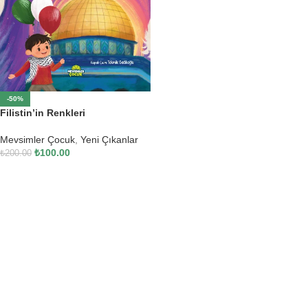
-50%
Filistin’in Renkleri
Mevsimler Çocuk
,
Yeni Çıkanlar
₺
100.00
₺
200.00
SEPETE EKLE