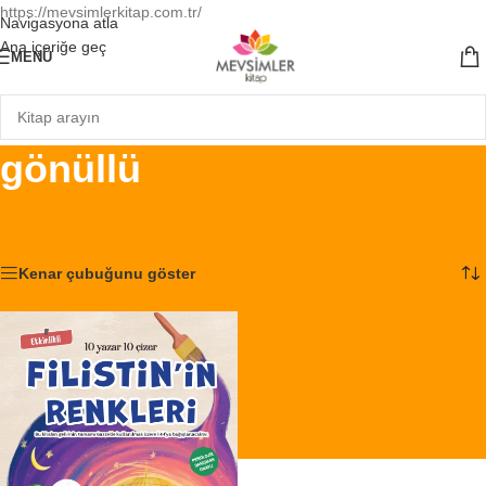
https://mevsimlerkitap.com.tr/
Navigasyona atla
Ana içeriğe geç
MENÜ
gönüllü
Ana Sayfa
/
Ürünler “gönüllü” olarak etiketlendi
Tek bir sonuç gösteriliyor
Kenar çubuğunu göster