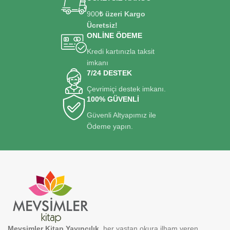
900
₺ üzeri Kargo
Ücretsiz!
ONLİNE ÖDEME
Kredi kartınızla taksit
imkanı
7/24 DESTEK
Çevrimiçi destek imkanı.
100% GÜVENLİ
Güvenli Altyapımız ile
Ödeme yapın.
Mevsimler Kitap Yayıncılık
, her yaştan okura ilham veren,