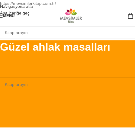
https://mevsimlerkitap.com.tr/
Navigasyona atla
Ana içeriğe geç
MENÜ
Güzel ahlak masalları
Ana Sayfa
/
Ürünler “Güzel ahlak masalları” olarak etiketlendi
Seçiminizle eşleşen ürün bulunamadı.