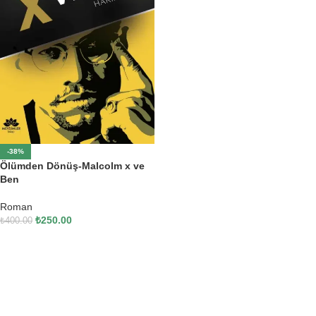
-38%
Ölümden Dönüş-Malcolm x ve
Ben
Roman
₺
250.00
₺
400.00
SEPETE EKLE