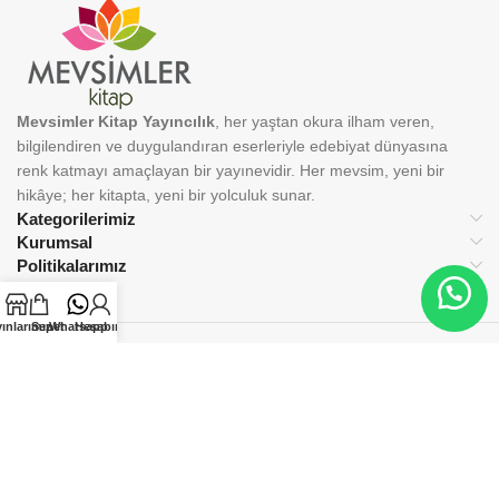
Mevsimler Kitap Yayıncılık
, her yaştan okura ilham veren,
bilgilendiren ve duygulandıran eserleriyle edebiyat dünyasına
renk katmayı amaçlayan bir yayınevidir. Her mevsim, yeni bir
hikâye; her kitapta, yeni bir yolculuk sunar.
Kategorilerimiz
Kurumsal
Politikalarımız
ınlarımız
Sepet
Whatsapp
Hesabım
BİZİ TAKİP EDİN:
© 2025 Mevsimler Kitap Yayıncılık. Tüm hakları saklıdır.