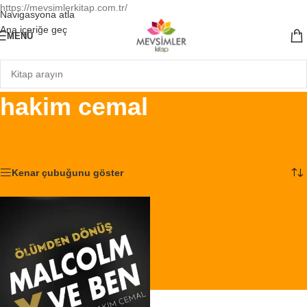
https://mevsimlerkitap.com.tr/
Navigasyona atla
Ana içeriğe geç
MENÜ
hakim cemal
Ana Sayfa
/
Ürünler “hakim cemal” olarak etiketlendi
Tek bir sonuç gösteriliyor
Kenar çubuğunu göster