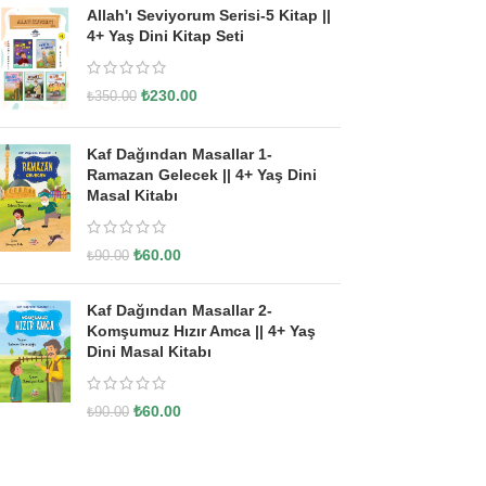
Allah'ı Seviyorum Serisi-5 Kitap ||
4+ Yaş Dini Kitap Seti
₺
230.00
₺
350.00
Kaf Dağından Masallar 1-
Ramazan Gelecek || 4+ Yaş Dini
Masal Kitabı
₺
60.00
₺
90.00
Kaf Dağından Masallar 2-
Komşumuz Hızır Amca || 4+ Yaş
Dini Masal Kitabı
₺
60.00
₺
90.00