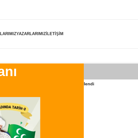
NLARIMIZ
YAZARLARIMIZ
İLETIŞIM
anı
er “hilafet tahtının sultanı” olarak etiketlendi