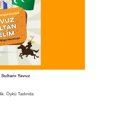
n Sultanı Yavuz
ik
,
Öykü Tadında