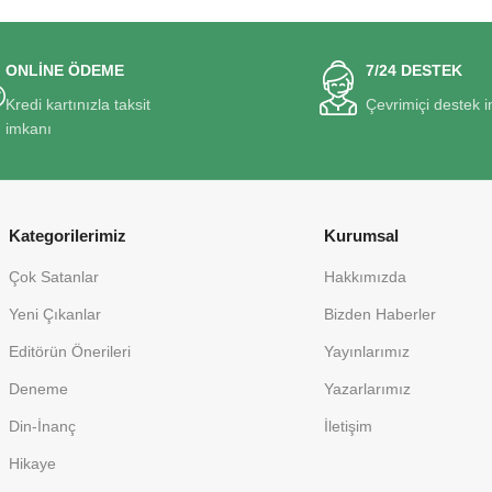
ONLİNE ÖDEME
7/24 DESTEK
Kredi kartınızla taksit
Çevrimiçi destek 
imkanı
Kategorilerimiz
Kurumsal
Çok Satanlar
Hakkımızda
Yeni Çıkanlar
Bizden Haberler
Editörün Önerileri
Yayınlarımız
Deneme
Yazarlarımız
Din-İnanç
İletişim
Hikaye