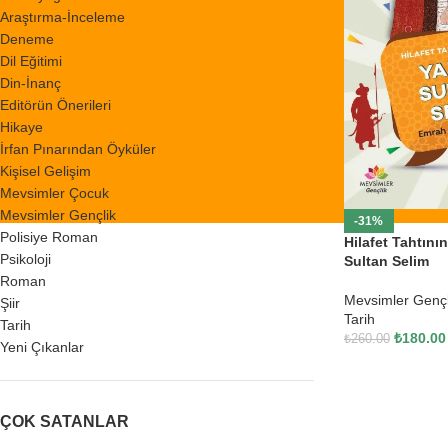
Araştırma-İnceleme
Deneme
Dil Eğitimi
Din-İnanç
Editörün Önerileri
Hikaye
İrfan Pınarından Öyküler
Kişisel Gelişim
Mevsimler Çocuk
Mevsimler Gençlik
-31%
Polisiye Roman
Hilafet Tahtını
Psikoloji
Sultan Selim
Roman
Mevsimler Gençl
Şiir
Tarih
Tarih
₺
180.00
₺
260.00
Yeni Çıkanlar
ÇOK SATANLAR