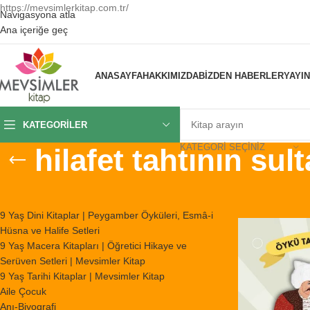
https://mevsimlerkitap.com.tr/
Navigasyona atla
Ana içeriğe geç
ANASAYFA
HAKKIMIZDA
BIZDEN HABERLER
YAYI
KATEGORILER
KATEGORI SEÇINIZ
hilafet tahtının sult
KATEGORILER
Ana Sayfa
/
Ürünl
9 Yaş Dini Kitaplar | Peygamber Öyküleri, Esmâ-i
Hüsna ve Halife Setleri
9 Yaş Macera Kitapları | Öğretici Hikaye ve
Serüven Setleri | Mevsimler Kitap
9 Yaş Tarihi Kitaplar | Mevsimler Kitap
Aile Çocuk
Anı-Biyografi