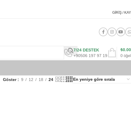
GIRIŞ / KAY
₺
0.00
7/24 DESTEK
+90506 197 97 19
0
öğel
Göster
9
12
18
24