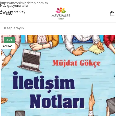
https://mevsimlerkitap.com.tr/
Navigasyona atla
Ana içeriğe geç
MENÜ
-35%
SATILDI