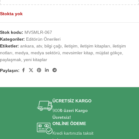
Stokta yok
Stok kodu:
MVSMLR-067
Kategoriler:
Editörün Önerileri
Etiketler:
ankara
,
atv
,
bilgi çağı
,
iletişim
,
iletişim kitapları
,
iletişim
notları
,
medya
,
medya sektörü
,
mevsimler kitap
,
müjdat gökçe
,
paylaşmak
,
yeni kitaplar
Paylaşın:
ÜCRETSİZ KARGO
900
₺ üzeri Kargo
Ücretsiz!
ONLİNE ÖDEME
Kredi kartınızla taksit