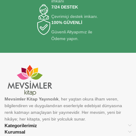
imkanı
7/24 DESTEK
Çevrimiçi destek imkanı.
100% GÜVENLİ
Güvenli Altyapımız ile
Ödeme yapın.
Mevsimler Kitap Yayıncılık
, her yaştan okura ilham veren,
bilgilendiren ve duygulandıran eserleriyle edebiyat dünyasına
renk katmayı amaçlayan bir yayınevidir. Her mevsim, yeni bir
hikâye; her kitapta, yeni bir yolculuk sunar.
Kategorilerimiz
Kurumsal