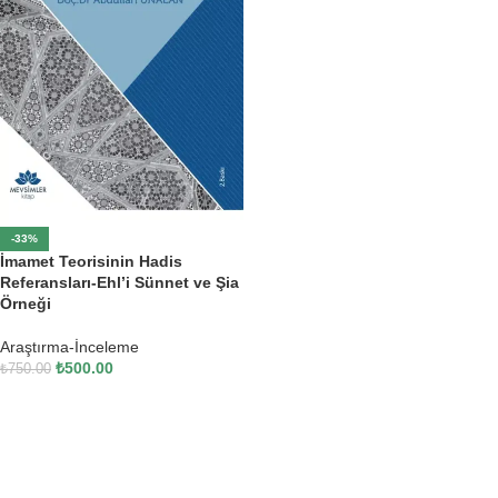
-33%
İmamet Teorisinin Hadis
Referansları-Ehl’i Sünnet ve Şia
Örneği
Araştırma-İnceleme
₺
500.00
₺
750.00
SEPETE EKLE