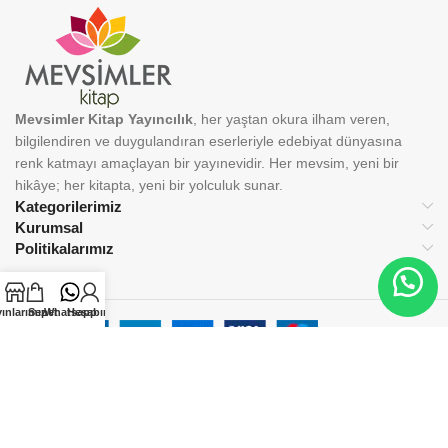
Mevsimler Kitap Yayıncılık
, her yaştan okura ilham veren,
bilgilendiren ve duygulandıran eserleriyle edebiyat dünyasına
renk katmayı amaçlayan bir yayınevidir. Her mevsim, yeni bir
hikâye; her kitapta, yeni bir yolculuk sunar.
Kategorilerimiz
Kurumsal
Politikalarımız
ınlarımız
Sepet
Whatsapp
Hesabım
BİZİ TAKİP EDİN:
© 2025 Mevsimler Kitap Yayıncılık. Tüm hakları saklıdır.