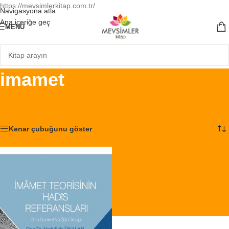
https://mevsimlerkitap.com.tr/
Navigasyona atla
Ana içeriğe geç
MENÜ
imamet
Ana Sayfa
/
Ürünler “imamet” olarak etiketlendi
Tek bir sonuç gösteriliyor
Kenar çubuğunu göster