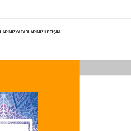
NLARIMIZ
YAZARLARIMIZ
İLETIŞIM
er “imamı şafii” olarak etiketlendi