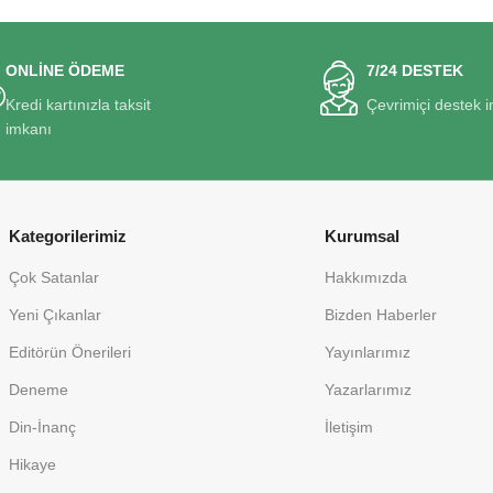
ONLİNE ÖDEME
7/24 DESTEK
Kredi kartınızla taksit
Çevrimiçi destek 
imkanı
Kategorilerimiz
Kurumsal
Çok Satanlar
Hakkımızda
Yeni Çıkanlar
Bizden Haberler
Editörün Önerileri
Yayınlarımız
Deneme
Yazarlarımız
Din-İnanç
İletişim
Hikaye