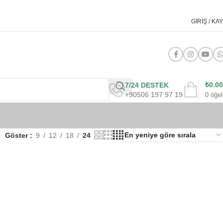
GIRIŞ / KAY
₺
0.00
7/24 DESTEK
+90506 197 97 19
0
öğel
Göster
9
12
18
24