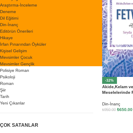
Araştırma-İnceleme
Deneme
Dil Eğitimi
Din-İnanç
Editörün Önerileri
Hikaye
İrfan Pınarından Öyküler
Kişisel Gelişim
Mevsimler Çocuk
Mevsimler Gençlik
Polisiye Roman
Psikoloji
-32%
Roman
Akide,Kelam ve
Şiir
Meselelerinde 
Tarih
Yeni Çıkanlar
Din-İnanç
₺
650.00
₺
950.00
ÇOK SATANLAR