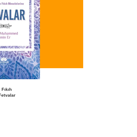
 Fıkıh
Fetvalar