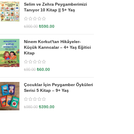
Selim ve Zehra Peygamberimizi
Tanıyor 10 Kitap || 5+ Yaş
₺
590.00
₺
900.00
Ninem Korkut'tan Hikâyeler-
Küçük Karıncalar – 4+ Yaş Eğitici
Kitap
₺
60.00
₺
90.00
Çocuklar İçin Peygamber Öyküleri
Serisi 5 Kitap – 9+ Yaş
₺
390.00
₺
980.00