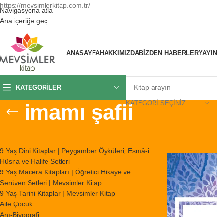
https://mevsimlerkitap.com.tr/
Navigasyona atla
Ana içeriğe geç
ANASAYFA
HAKKIMIZDA
BIZDEN HABERLER
YAYI
KATEGORILER
KATEGORI SEÇINIZ
imamı şafii
KATEGORILER
Ana Sayfa
/
Ürünl
9 Yaş Dini Kitaplar | Peygamber Öyküleri, Esmâ-i
Hüsna ve Halife Setleri
9 Yaş Macera Kitapları | Öğretici Hikaye ve
Serüven Setleri | Mevsimler Kitap
9 Yaş Tarihi Kitaplar | Mevsimler Kitap
Aile Çocuk
Anı-Biyografi