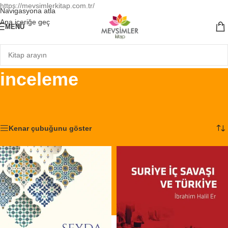
https://mevsimlerkitap.com.tr/
Navigasyona atla
Ana içeriğe geç
MENÜ
inceleme
Ana Sayfa
/
Ürünler “inceleme” olarak etiketlendi
2 sonucun tümü gösteriliyor
Kenar çubuğunu göster