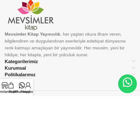
Mevsimler Kitap Yayıncılık
, her yaştan okura ilham veren,
bilgilendiren ve duygulandıran eserleriyle edebiyat dünyasına
renk katmayı amaçlayan bir yayınevidir. Her mevsim, yeni bir
hikâye; her kitapta, yeni bir yolculuk sunar.
Kategorilerimiz
Kurumsal
Politikalarımız
ınlarımız
Sepet
Whatsapp
Hesabım
BİZİ TAKİP EDİN:
© 2025 Mevsimler Kitap Yayıncılık. Tüm hakları saklıdır.