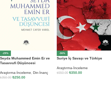
-29%
-36%
Seyda Muhammed Emin Er ve
Suriye İç Savaşı ve Türkiye
Tasavvufi Düşüncesi
Araştırma-İnceleme
Araştırma-İnceleme
,
Din-İnanç
₺
350.00
₺
550.00
₺
250.00
₺
350.00
SEPETE EKLE
SEPETE EKLE