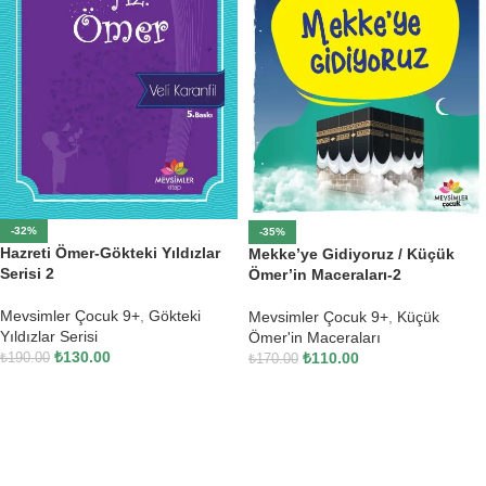
-32%
-35%
Hazreti Ömer-Gökteki Yıldızlar
Mekke’ye Gidiyoruz / Küçük
Serisi 2
Ömer’in Maceraları-2
Mevsimler Çocuk 9+
,
Gökteki
Mevsimler Çocuk 9+
,
Küçük
Yıldızlar Serisi
Ömer'in Maceraları
₺
130.00
₺
110.00
₺
190.00
₺
170.00
SEPETE EKLE
SEPETE EKLE