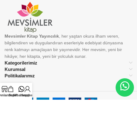
Mevsimler Kitap Yayıncılık
, her yaştan okura ilham veren,
bilgilendiren ve duygulandıran eserleriyle edebiyat dünyasına
renk katmayı amaçlayan bir yayınevidir. Her mevsim, yeni bir
hikâye; her kitapta, yeni bir yolculuk sunar.
Kategorilerimiz
Kurumsal
Politikalarımız
ınlarımız
Sepet
Whatsapp
Hesabım
BİZİ TAKİP EDİN:
© 2025 Mevsimler Kitap Yayıncılık. Tüm hakları saklıdır.