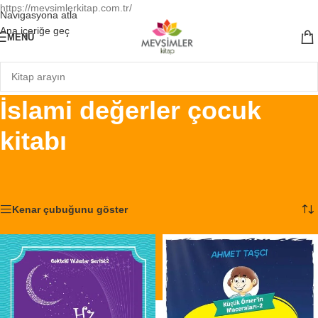
https://mevsimlerkitap.com.tr/
Navigasyona atla
Ana içeriğe geç
MENÜ
İslami değerler çocuk
kitabı
Ana Sayfa
/
Ürünler “İslami değerler çocuk kitabı” olarak etiketlendi
2 sonucun tümü gösteriliyor
Kenar çubuğunu göster