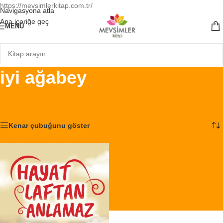
https://mevsimlerkitap.com.tr/
Navigasyona atla
Ana içeriğe geç
MENÜ
iyi ağabey
Ana Sayfa
/
Ürünler “iyi ağabey” olarak etiketlendi
Tek bir sonuç gösteriliyor
Kenar çubuğunu göster