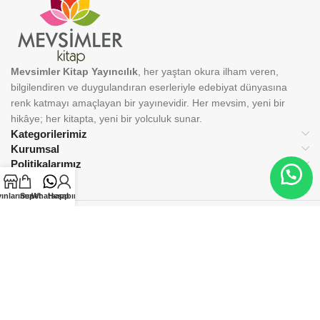
Mevsimler Kitap Yayıncılık
, her yaştan okura ilham veren,
bilgilendiren ve duygulandıran eserleriyle edebiyat dünyasına
renk katmayı amaçlayan bir yayınevidir. Her mevsim, yeni bir
hikâye; her kitapta, yeni bir yolculuk sunar.
Kategorilerimiz
Kurumsal
Politikalarımız
ınlarımız
Sepet
Whatsapp
Hesabım
BİZİ TAKİP EDİN:
© 2025 Mevsimler Kitap Yayıncılık. Tüm hakları saklıdır.