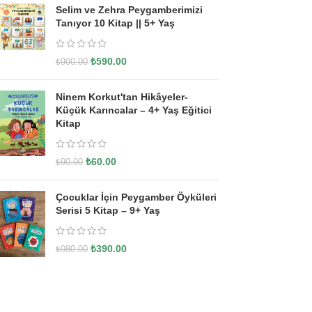
Selim ve Zehra Peygamberimizi
Tanıyor 10 Kitap || 5+ Yaş
₺
590.00
₺
900.00
Ninem Korkut'tan Hikâyeler-
Küçük Karıncalar – 4+ Yaş Eğitici
Kitap
₺
60.00
₺
90.00
Çocuklar İçin Peygamber Öyküleri
Serisi 5 Kitap – 9+ Yaş
₺
390.00
₺
980.00