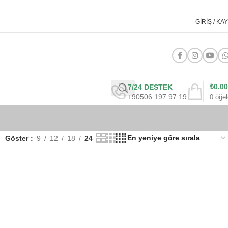
GIRIŞ / KAY
₺
0.00
7/24 DESTEK
+90506 197 97 19
0
öğel
Göster
9
12
18
24