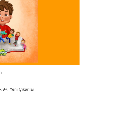
i
k 9+
,
Yeni Çıkanlar