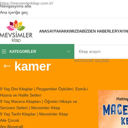
https://mevsimlerkitap.com.tr/
Navigasyona atla
Ana içeriğe geç
ANASAYFA
HAKKIMIZDA
BIZDEN HABERLER
YAYI
KATEGORILER
KATEGORI SEÇINIZ
kamer
KATEGORILER
Ana Sayfa
/
Ürünl
9 Yaş Dini Kitaplar | Peygamber Öyküleri, Esmâ-i
Hüsna ve Halife Setleri
9 Yaş Macera Kitapları | Öğretici Hikaye ve
Serüven Setleri | Mevsimler Kitap
9 Yaş Tarihi Kitaplar | Mevsimler Kitap
Aile Çocuk
Anı-Biyografi