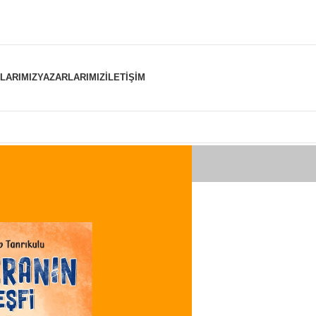
NLARIMIZ
YAZARLARIMIZ
İLETIŞIM
er “kamer” olarak etiketlendi