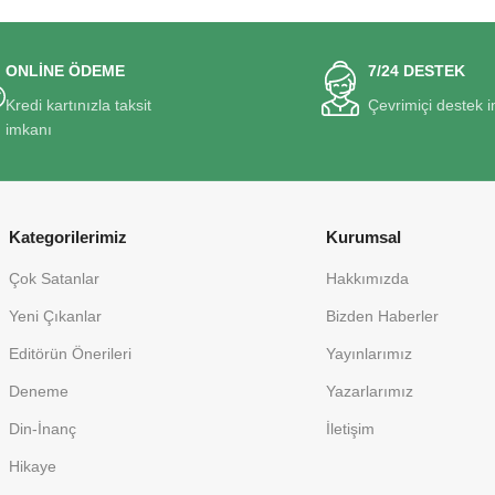
ONLİNE ÖDEME
7/24 DESTEK
Kredi kartınızla taksit
Çevrimiçi destek 
imkanı
Kategorilerimiz
Kurumsal
Çok Satanlar
Hakkımızda
Yeni Çıkanlar
Bizden Haberler
Editörün Önerileri
Yayınlarımız
Deneme
Yazarlarımız
Din-İnanç
İletişim
Hikaye