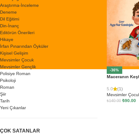
Araştırma-İnceleme
Deneme
Dil Eğitimi
Din-İnanç
Editörün Önerileri
Hikaye
İrfan Pınarından Öyküler
Kişisel Gelişim
Mevsimler Çocuk
Mevsimler Gençlik
-36%
Polisiye Roman
Maceranın Keşf
Psikoloji
Roman
5.0
(1)
Şiir
Mevsimler Çocu
₺
90.00
Tarih
₺
140.00
Yeni Çıkanlar
ÇOK SATANLAR