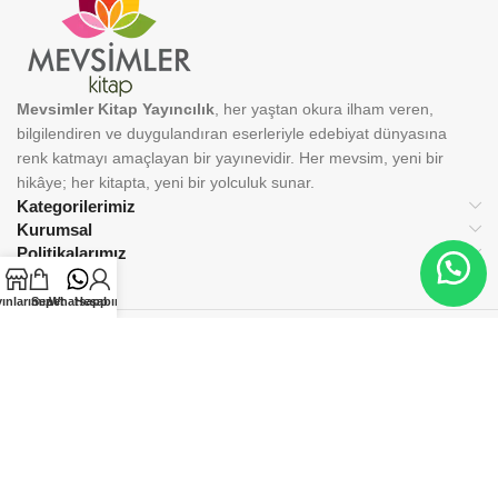
Mevsimler Kitap Yayıncılık
, her yaştan okura ilham veren,
bilgilendiren ve duygulandıran eserleriyle edebiyat dünyasına
renk katmayı amaçlayan bir yayınevidir. Her mevsim, yeni bir
hikâye; her kitapta, yeni bir yolculuk sunar.
Kategorilerimiz
Kurumsal
Politikalarımız
ınlarımız
Sepet
Whatsapp
Hesabım
BİZİ TAKİP EDİN:
© 2025 Mevsimler Kitap Yayıncılık. Tüm hakları saklıdır.