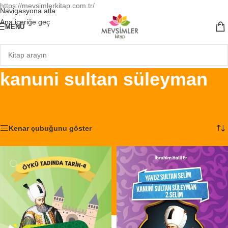
https://mevsimlerkitap.com.tr/
Navigasyona atla
Ana içeriğe geç
MENÜ
kanuni sultan süleyman
Ana Sayfa
/
Ürünler “kanuni sultan süleyman” olarak etiketlendi
2 sonucun tümü gösteriliyor
Kenar çubuğunu göster