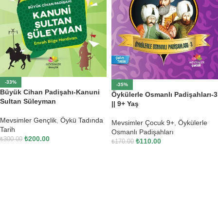
-33%
-35%
Büyük Cihan Padişahı-Kanuni
Öykülerle Osmanlı Padişahları-3
Sultan Süleyman
|| 9+ Yaş
Mevsimler Gençlik
,
Öykü Tadında
Mevsimler Çocuk 9+
,
Öykülerle
Tarih
Osmanlı Padişahları
₺
200.00
₺
300.00
₺
110.00
₺
170.00
SEPETE EKLE
SEPETE EKLE