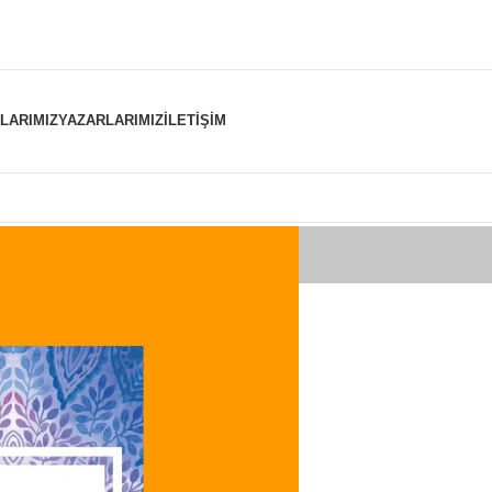
NLARIMIZ
YAZARLARIMIZ
İLETIŞIM
er “kelam nedir” olarak etiketlendi