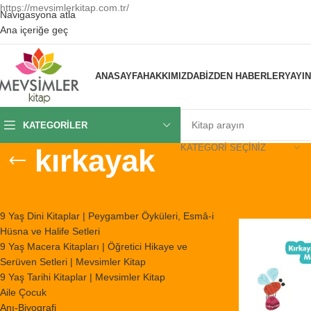
https://mevsimlerkitap.com.tr/
Navigasyona atla
Ana içeriğe geç
ANASAYFA
HAKKIMIZDA
BIZDEN HABERLER
YAYI
KATEGORILER
KATEGORI SEÇINIZ
kırkayak
KATEGORILER
Ana Sayfa
/
Ürünl
9 Yaş Dini Kitaplar | Peygamber Öyküleri, Esmâ-i
Hüsna ve Halife Setleri
9 Yaş Macera Kitapları | Öğretici Hikaye ve
Serüven Setleri | Mevsimler Kitap
9 Yaş Tarihi Kitaplar | Mevsimler Kitap
Aile Çocuk
Anı-Biyografi