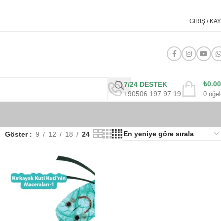
GIRIŞ / KAY
₺
0.00
7/24 DESTEK
+90506 197 97 19
0
öğel
Göster
9
12
18
24