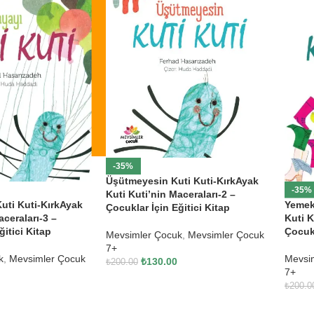
-35%
Üşütmeyesin Kuti Kuti-KırkAyak
-35%
Kuti Kuti’nin Maceraları-2 –
uti Kuti-KırkAyak
Yemek
Çocuklar İçin Eğitici Kitap
aceraları-3 –
Kuti K
ğitici Kitap
Çocukl
Mevsimler Çocuk
,
Mevsimler Çocuk
7+
k
,
Mevsimler Çocuk
Mevsi
₺
130.00
₺
200.00
7+
₺
200.0