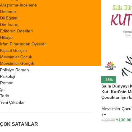
Araştırma-İnceleme
Deneme
Dil Eğitimi
Din-İnanç
Editörün Önerileri
Hikaye
İrfan Pınarından Öyküler
Kişisel Gelişim
Mevsimler Çocuk
Mevsimler Gençlik
Polisiye Roman
Psikoloji
-35%
Roman
Salla Dünyayı K
Şiir
Kuti Kuti’nin M
Tarih
Çocuklar İçin E
Yeni Çıkanlar
Mevsimler Çocu
7+
₺
130.00
₺
200.00
ÇOK SATANLAR