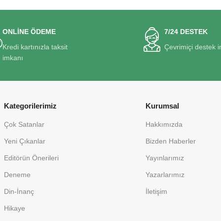
ONLİNE ÖDEME
7/24 DESTEK
Kredi kartınızla taksit
Çevrimiçi destek 
imkanı
Kategorilerimiz
Kurumsal
Çok Satanlar
Hakkımızda
Yeni Çıkanlar
Bizden Haberler
Editörün Önerileri
Yayınlarımız
Deneme
Yazarlarımız
Din-İnanç
İletişim
Hikaye