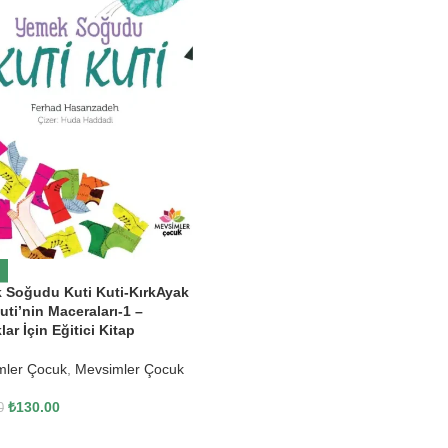
 Soğudu Kuti Kuti-KırkAyak
uti’nin Maceraları-1 –
ar İçin Eğitici Kitap
mler Çocuk
,
Mevsimler Çocuk
₺
130.00
0