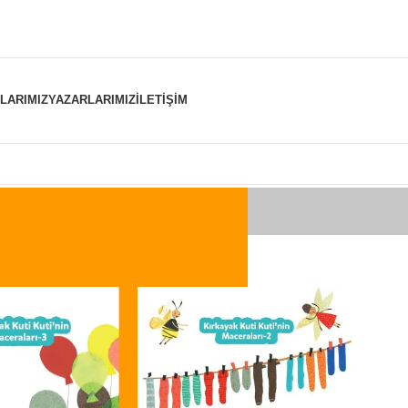
NLARIMIZ
YAZARLARIMIZ
İLETIŞIM
er “kırkayak” olarak etiketlendi