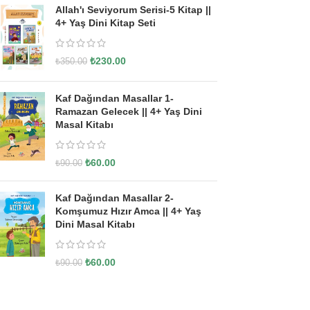
Allah'ı Seviyorum Serisi-5 Kitap ||
4+ Yaş Dini Kitap Seti
₺
230.00
₺
350.00
Kaf Dağından Masallar 1-
Ramazan Gelecek || 4+ Yaş Dini
Masal Kitabı
₺
60.00
₺
90.00
Kaf Dağından Masallar 2-
Komşumuz Hızır Amca || 4+ Yaş
Dini Masal Kitabı
₺
60.00
₺
90.00