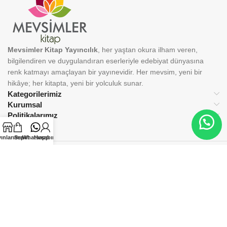
Mevsimler Kitap Yayıncılık
, her yaştan okura ilham veren,
bilgilendiren ve duygulandıran eserleriyle edebiyat dünyasına
renk katmayı amaçlayan bir yayınevidir. Her mevsim, yeni bir
hikâye; her kitapta, yeni bir yolculuk sunar.
Kategorilerimiz
Kurumsal
Politikalarımız
ınlarımız
Sepet
Whatsapp
Hesabım
BİZİ TAKİP EDİN:
© 2025 Mevsimler Kitap Yayıncılık. Tüm hakları saklıdır.