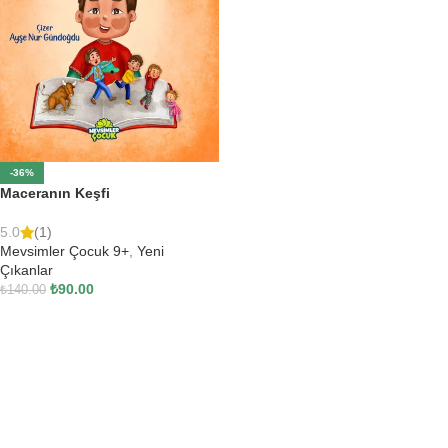
-36%
Maceranın Keşfi
5.0
(1)
Mevsimler Çocuk 9+
,
Yeni
Çıkanlar
₺
90.00
₺
140.00
SEPETE EKLE