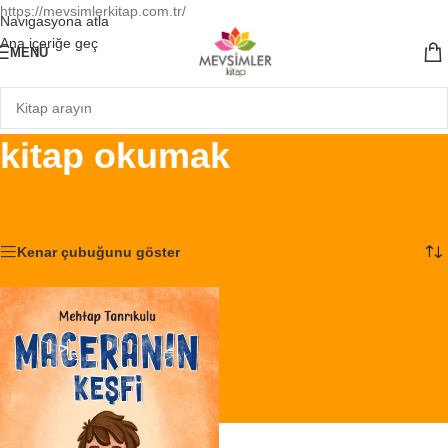
https://mevsimlerkitap.com.tr/
Navigasyona atla
Ana içeriğe geç
MENÜ
kitap okumak
Ana Sayfa
/
Ürünler “kitap okumak” olarak etiketlendi
Tek bir sonuç gösteriliyor
Kenar çubuğunu göster