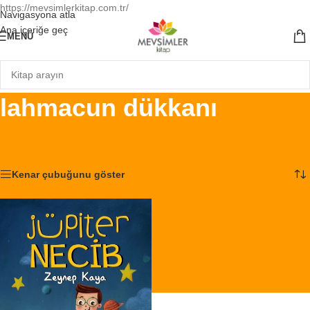
https://mevsimlerkitap.com.tr/
Navigasyona atla
Ana içeriğe geç
MENÜ
lahmacun dükkanı
Ana Sayfa
/
Ürünler “lahmacun dükkanı” olarak etiketlendi
Tek bir sonuç gösteriliyor
Kenar çubuğunu göster