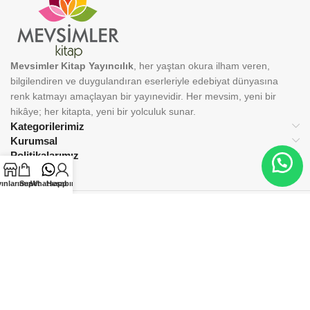
Mevsimler Kitap Yayıncılık
, her yaştan okura ilham veren,
bilgilendiren ve duygulandıran eserleriyle edebiyat dünyasına
renk katmayı amaçlayan bir yayınevidir. Her mevsim, yeni bir
hikâye; her kitapta, yeni bir yolculuk sunar.
Kategorilerimiz
Kurumsal
Politikalarımız
ınlarımız
Sepet
Whatsapp
Hesabım
BİZİ TAKİP EDİN:
© 2025 Mevsimler Kitap Yayıncılık. Tüm hakları saklıdır.