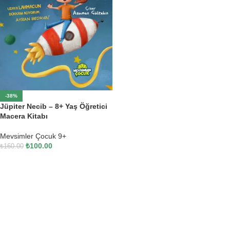
-38%
Jüpiter Necib – 8+ Yaş Öğretici
Macera Kitabı
Mevsimler Çocuk 9+
₺
100.00
₺
160.00
SEPETE EKLE