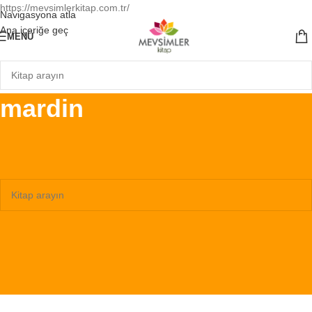
https://mevsimlerkitap.com.tr/
Navigasyona atla
Ana içeriğe geç
MENÜ
mardin
Ana Sayfa
/
Ürünler “mardin” olarak etiketlendi
Seçiminizle eşleşen ürün bulunamadı.