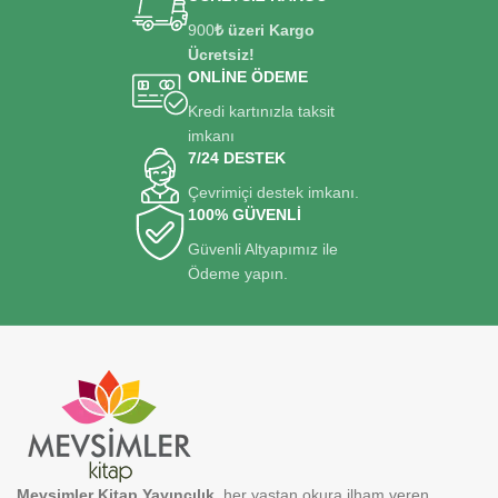
900
₺ üzeri Kargo
Ücretsiz!
ONLİNE ÖDEME
Kredi kartınızla taksit
imkanı
7/24 DESTEK
Çevrimiçi destek imkanı.
100% GÜVENLİ
Güvenli Altyapımız ile
Ödeme yapın.
Mevsimler Kitap Yayıncılık
, her yaştan okura ilham veren,