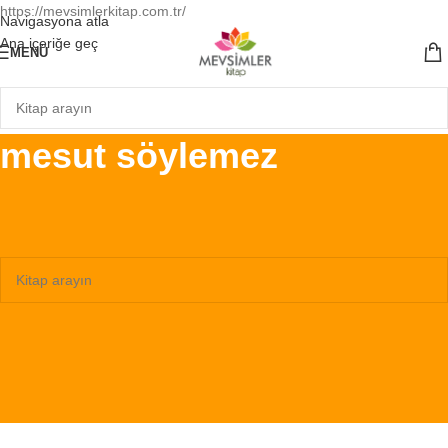
https://mevsimlerkitap.com.tr/
Navigasyona atla
Ana içeriğe geç
MENÜ
mesut söylemez
Ana Sayfa
/
Ürünler “mesut söylemez” olarak etiketlendi
Seçiminizle eşleşen ürün bulunamadı.