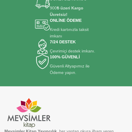
900
₺ üzeri Kargo
Ücretsiz!
ONLİNE ÖDEME
Kredi kartınızla taksit
imkanı
7/24 DESTEK
Çevrimiçi destek imkanı.
100% GÜVENLİ
Güvenli Altyapımız ile
Ödeme yapın.
Mevsimler Kitap Yayıncılık
, her yaştan okura ilham veren,