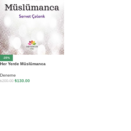
-35%
Her Yerde Müslümanca
Deneme
₺
130.00
₺
200.00
SEPETE EKLE