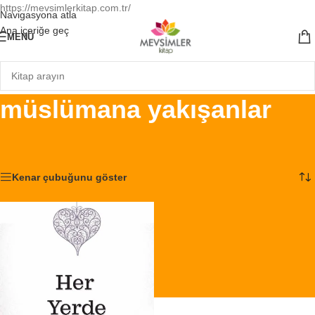
https://mevsimlerkitap.com.tr/
Navigasyona atla
Ana içeriğe geç
MENÜ
müslümana yakışanlar
Ana Sayfa
/
Ürünler “müslümana yakışanlar” olarak etiketlendi
Tek bir sonuç gösteriliyor
Kenar çubuğunu göster