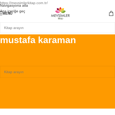
https://mevsimlerkitap.com.tr/
Navigasyona atla
Ana içeriğe geç
MENÜ
mustafa karaman
Ana Sayfa
/
Ürünler “mustafa karaman” olarak etiketlendi
Seçiminizle eşleşen ürün bulunamadı.