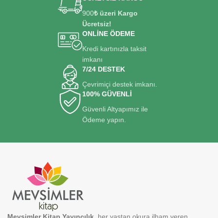
900
₺ üzeri Kargo
Ücretsiz!
ONLİNE ÖDEME
Kredi kartınızla taksit
imkanı
7/24 DESTEK
Çevrimiçi destek imkanı.
100% GÜVENLİ
Güvenli Altyapımız ile
Ödeme yapın.
Mevsimler Kitap Yayıncılık
, her yaştan okura ilham veren,