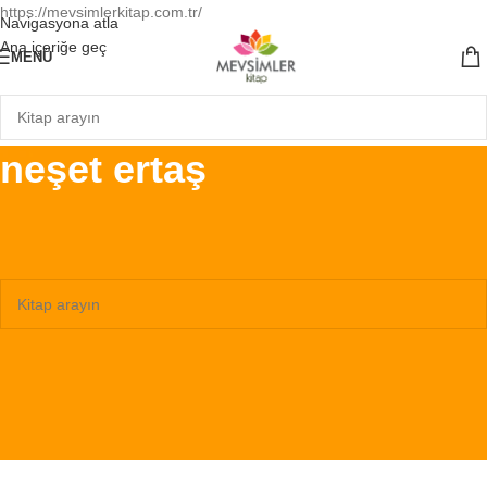
https://mevsimlerkitap.com.tr/
Navigasyona atla
Ana içeriğe geç
MENÜ
neşet ertaş
Ana Sayfa
/
Ürünler “neşet ertaş” olarak etiketlendi
Seçiminizle eşleşen ürün bulunamadı.