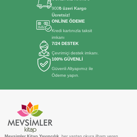
900
₺ üzeri Kargo
Ücretsiz!
ONLİNE ÖDEME
Kredi kartınızla taksit
imkanı
7/24 DESTEK
Çevrimiçi destek imkanı.
100% GÜVENLİ
Güvenli Altyapımız ile
Ödeme yapın.
Mevsimler Kitap Yayıncılık
, her yaştan okura ilham veren,